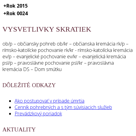
+
Rok 2015
+
Rok 0024
VYSVETLIVKY SKRATIEK
ob/p – občiansky pohreb ob/kr – občianska kremácia rk/p –
rímsko-katolícke pochovanie rk/kr - rímsko-katolícka kremácia
ev/p – evanjelické pochovanie ev/kr – evanjelická kremácia
psl/p – pravoslávne pochovanie psl/kr – pravoslávna
kremácia DS – Dom smútku
DÔLEŽITÉ ODKAZY
Ako postupovať v prípade úmrtia
Cenník pohrebných a s tým súvisiacich služieb
Prevádzkový poriadok
AKTUALITY