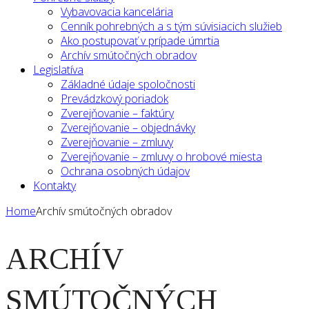
Vybavovacia kancelária
Cenník pohrebných a s tým súvisiacich služieb
Ako postupovať v prípade úmrtia
Archív smútočných obradov
Legislatíva
Základné údaje spoločnosti
Prevádzkový poriadok
Zverejňovanie – faktúry
Zverejňovanie – objednávky
Zverejňovanie – zmluvy
Zverejňovanie – zmluvy o hrobové miesta
Ochrana osobných údajov
Kontakty
Home
Archív smútočných obradov
ARCHÍV
SMÚTOČNÝCH