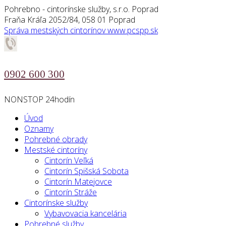
Pohrebno - cintorínske služby, s.r.o. Poprad
Fraňa Kráľa 2052/84, 058 01 Poprad
Správa mestských cintorínov
www.pcspp.sk
0902 600 300
NONSTOP 24hodín
Úvod
Oznamy
Pohrebné obrady
Mestské cintoríny
Cintorín Veľká
Cintorín Spišská Sobota
Cintorín Matejovce
Cintorín Stráže
Cintorínske služby
Vybavovacia kancelária
Pohrebné služby