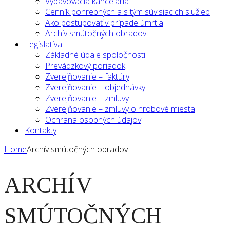
Vybavovacia kancelária
Cenník pohrebných a s tým súvisiacich služieb
Ako postupovať v prípade úmrtia
Archív smútočných obradov
Legislatíva
Základné údaje spoločnosti
Prevádzkový poriadok
Zverejňovanie – faktúry
Zverejňovanie – objednávky
Zverejňovanie – zmluvy
Zverejňovanie – zmluvy o hrobové miesta
Ochrana osobných údajov
Kontakty
Home
Archív smútočných obradov
ARCHÍV
SMÚTOČNÝCH