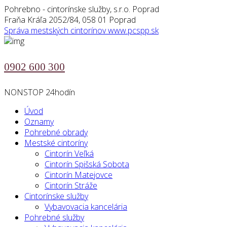
Pohrebno - cintorínske služby, s.r.o. Poprad
Fraňa Kráľa 2052/84, 058 01 Poprad
Správa mestských cintorínov
www.pcspp.sk
0902 600 300
NONSTOP 24hodín
Úvod
Oznamy
Pohrebné obrady
Mestské cintoríny
Cintorín Veľká
Cintorín Spišská Sobota
Cintorín Matejovce
Cintorín Stráže
Cintorínske služby
Vybavovacia kancelária
Pohrebné služby