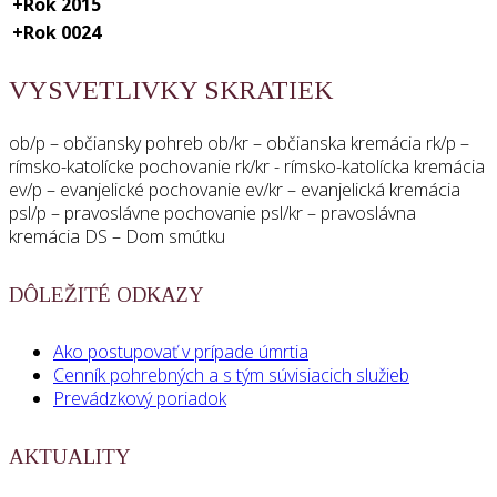
+
Rok 2015
+
Rok 0024
VYSVETLIVKY SKRATIEK
ob/p – občiansky pohreb ob/kr – občianska kremácia rk/p –
rímsko-katolícke pochovanie rk/kr - rímsko-katolícka kremácia
ev/p – evanjelické pochovanie ev/kr – evanjelická kremácia
psl/p – pravoslávne pochovanie psl/kr – pravoslávna
kremácia DS – Dom smútku
DÔLEŽITÉ ODKAZY
Ako postupovať v prípade úmrtia
Cenník pohrebných a s tým súvisiacich služieb
Prevádzkový poriadok
AKTUALITY