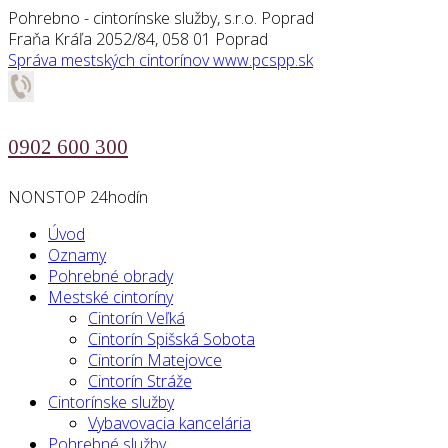
Pohrebno - cintorínske služby, s.r.o. Poprad
Fraňa Kráľa 2052/84, 058 01 Poprad
Správa mestských cintorínov
www.pcspp.sk
0902 600 300
NONSTOP 24hodín
Úvod
Oznamy
Pohrebné obrady
Mestské cintoríny
Cintorín Veľká
Cintorín Spišská Sobota
Cintorín Matejovce
Cintorín Stráže
Cintorínske služby
Vybavovacia kancelária
Pohrebné služby