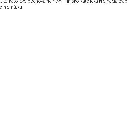
ko-katolícke pochovanie rk/kr - rímsko-katolícka kremácia ev/p –
 Dom smútku