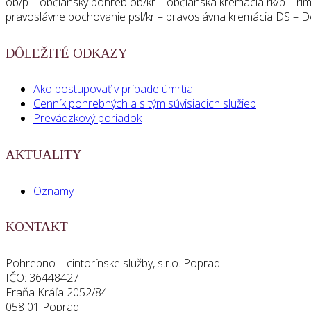
ob/p – občiansky pohreb ob/kr – občianska kremácia rk/p – ríms
pravoslávne pochovanie psl/kr – pravoslávna kremácia DS –
DÔLEŽITÉ ODKAZY
Ako postupovať v prípade úmrtia
Cenník pohrebných a s tým súvisiacich služieb
Prevádzkový poriadok
AKTUALITY
Oznamy
KONTAKT
Pohrebno – cintorínske služby, s.r.o. Poprad
IČO: 36448427
Fraňa Kráľa 2052/84
058 01 Poprad