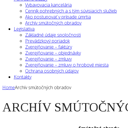
Vybavovacia kancelária
Cenník pohrebných a s tým súvisiacich služieb
Ako postupovať v prípade úmrtia
Archív smútočných obradov
Legislatíva
Základné údaje spoločnosti
Prevádzkový poriadok
Zverejňovanie – faktúry
Zverejňovanie – objednávky
Zverejňovanie – zmluvy
Zverejňovanie – zmluvy o hrobové miesta
Ochrana osobných údajov
Kontakty
Home
Archív smútočných obradov
ARCHÍV SMÚTOČNÝ