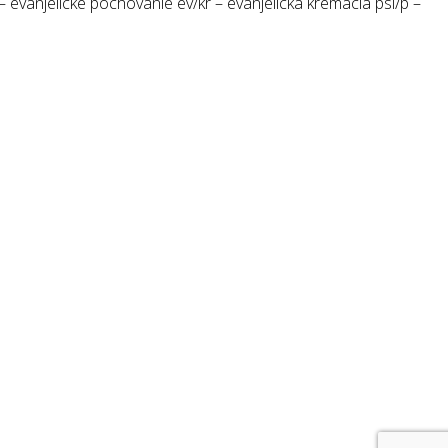
 evanjelické pochovanie ev/kr – evanjelická kremácia psl/p –