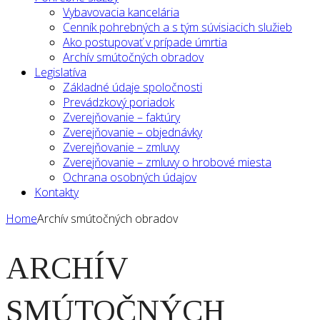
Vybavovacia kancelária
Cenník pohrebných a s tým súvisiacich služieb
Ako postupovať v prípade úmrtia
Archív smútočných obradov
Legislatíva
Základné údaje spoločnosti
Prevádzkový poriadok
Zverejňovanie – faktúry
Zverejňovanie – objednávky
Zverejňovanie – zmluvy
Zverejňovanie – zmluvy o hrobové miesta
Ochrana osobných údajov
Kontakty
Home
Archív smútočných obradov
ARCHÍV
SMÚTOČNÝCH