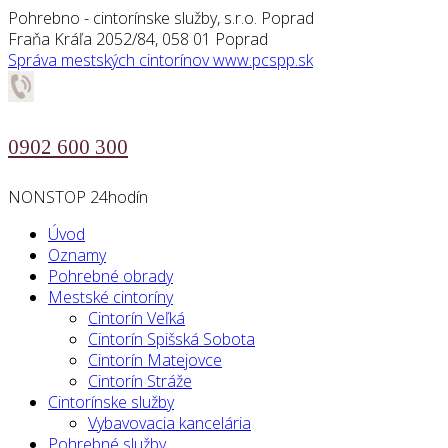
Pohrebno - cintorínske služby, s.r.o. Poprad
Fraňa Kráľa 2052/84, 058 01 Poprad
Správa mestských cintorínov
www.pcspp.sk
0902 600 300
NONSTOP 24hodín
Úvod
Oznamy
Pohrebné obrady
Mestské cintoríny
Cintorín Veľká
Cintorín Spišská Sobota
Cintorín Matejovce
Cintorín Stráže
Cintorínske služby
Vybavovacia kancelária
Pohrebné služby