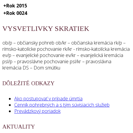
+
Rok 2015
+
Rok 0024
VYSVETLIVKY SKRATIEK
ob/p – občiansky pohreb ob/kr – občianska kremácia rk/p –
rímsko-katolícke pochovanie rk/kr - rímsko-katolícka kremácia
ev/p – evanjelické pochovanie ev/kr – evanjelická kremácia
psl/p – pravoslávne pochovanie psl/kr – pravoslávna
kremácia DS – Dom smútku
DÔLEŽITÉ ODKAZY
Ako postupovať v prípade úmrtia
Cenník pohrebných a s tým súvisiacich služieb
Prevádzkový poriadok
AKTUALITY