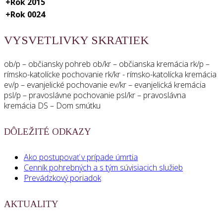
+
Rok 2015
+
Rok 0024
VYSVETLIVKY SKRATIEK
ob/p – občiansky pohreb ob/kr – občianska kremácia rk/p –
rímsko-katolícke pochovanie rk/kr - rímsko-katolícka kremácia
ev/p – evanjelické pochovanie ev/kr – evanjelická kremácia
psl/p – pravoslávne pochovanie psl/kr – pravoslávna
kremácia DS – Dom smútku
DÔLEŽITÉ ODKAZY
Ako postupovať v prípade úmrtia
Cenník pohrebných a s tým súvisiacich služieb
Prevádzkový poriadok
AKTUALITY