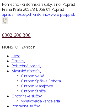
Pohrebno - cintorínske služby, s.r.o. Poprad
Fraňa Kráľa 2052/84, 058 01 Poprad
Správa mestských cintorínov
www.pcspp.sk
0902 600 300
NONSTOP 24hodín
Úvod
Oznamy
Pohrebné obrady
Mestské cintoríny
Cintorín Veľká
Cintorín Spišská Sobota
Cintorín Matejovce
Cintorín Stráže
Cintorínske služby
Vybavovacia kancelária
Pohrebné služby