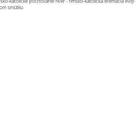
ko-katolícke pochovanie rk/kr - rímsko-katolícka kremácia ev/p –
 Dom smútku