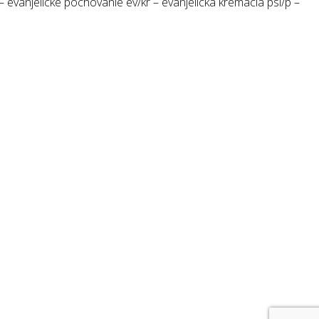
 evanjelické pochovanie ev/kr – evanjelická kremácia psl/p –