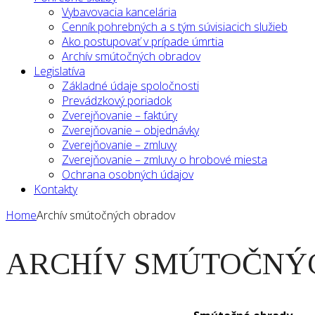
Vybavovacia kancelária
Cenník pohrebných a s tým súvisiacich služieb
Ako postupovať v prípade úmrtia
Archív smútočných obradov
Legislatíva
Základné údaje spoločnosti
Prevádzkový poriadok
Zverejňovanie – faktúry
Zverejňovanie – objednávky
Zverejňovanie – zmluvy
Zverejňovanie – zmluvy o hrobové miesta
Ochrana osobných údajov
Kontakty
Home
Archív smútočných obradov
ARCHÍV SMÚTOČNÝ