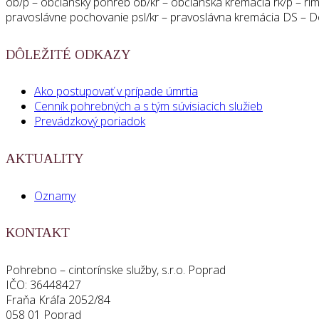
ob/p – občiansky pohreb ob/kr – občianska kremácia rk/p – ríms
pravoslávne pochovanie psl/kr – pravoslávna kremácia DS –
DÔLEŽITÉ ODKAZY
Ako postupovať v prípade úmrtia
Cenník pohrebných a s tým súvisiacich služieb
Prevádzkový poriadok
AKTUALITY
Oznamy
KONTAKT
Pohrebno – cintorínske služby, s.r.o. Poprad
IČO: 36448427
Fraňa Kráľa 2052/84
058 01 Poprad