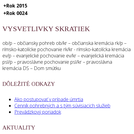
+
Rok 2015
+
Rok 0024
VYSVETLIVKY SKRATIEK
ob/p – občiansky pohreb ob/kr – občianska kremácia rk/p –
rímsko-katolícke pochovanie rk/kr - rímsko-katolícka kremácia
ev/p – evanjelické pochovanie ev/kr – evanjelická kremácia
psl/p – pravoslávne pochovanie psl/kr – pravoslávna
kremácia DS – Dom smútku
DÔLEŽITÉ ODKAZY
Ako postupovať v prípade úmrtia
Cenník pohrebných a s tým súvisiacich služieb
Prevádzkový poriadok
AKTUALITY