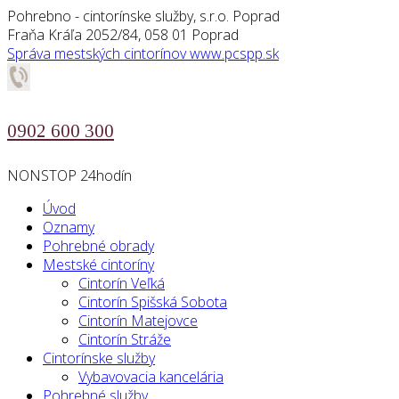
Pohrebno - cintorínske služby, s.r.o. Poprad
Fraňa Kráľa 2052/84, 058 01 Poprad
Správa mestských cintorínov
www.pcspp.sk
0902 600 300
NONSTOP 24hodín
Úvod
Oznamy
Pohrebné obrady
Mestské cintoríny
Cintorín Veľká
Cintorín Spišská Sobota
Cintorín Matejovce
Cintorín Stráže
Cintorínske služby
Vybavovacia kancelária
Pohrebné služby