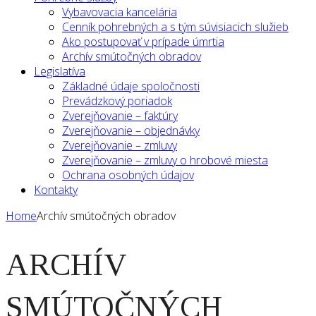
Vybavovacia kancelária
Cenník pohrebných a s tým súvisiacich služieb
Ako postupovať v prípade úmrtia
Archív smútočných obradov
Legislatíva
Základné údaje spoločnosti
Prevádzkový poriadok
Zverejňovanie – faktúry
Zverejňovanie – objednávky
Zverejňovanie – zmluvy
Zverejňovanie – zmluvy o hrobové miesta
Ochrana osobných údajov
Kontakty
Home
Archív smútočných obradov
ARCHÍV
SMÚTOČNÝCH