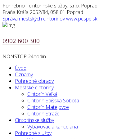
Pohrebno - cintorínske služby, s.r.o. Poprad
Fraňa Kráľa 2052/84, 058 01 Poprad
Správa mestských cintorínov
www.pcspp.sk
0902 600 300
NONSTOP 24hodín
Úvod
Oznamy
Pohrebné obrady
Mestské cintoríny
Cintorín Veľká
Cintorín Spišská Sobota
Cintorín Matejovce
Cintorín Stráže
Cintorínske služby
Vybavovacia kancelária
Pohrebné služby