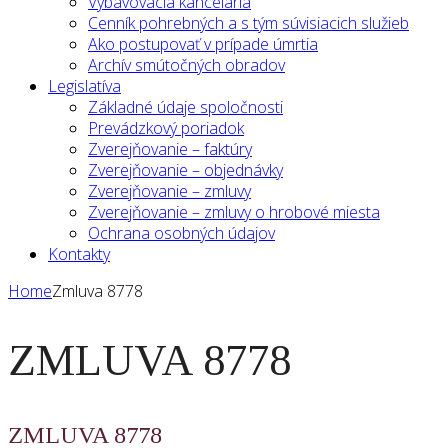
Vybavovacia kancelária
Cenník pohrebných a s tým súvisiacich služieb
Ako postupovať v prípade úmrtia
Archív smútočných obradov
Legislatíva
Základné údaje spoločnosti
Prevádzkový poriadok
Zverejňovanie – faktúry
Zverejňovanie – objednávky
Zverejňovanie – zmluvy
Zverejňovanie – zmluvy o hrobové miesta
Ochrana osobných údajov
Kontakty
Home
Zmluva 8778
ZMLUVA 8778
ZMLUVA 8778