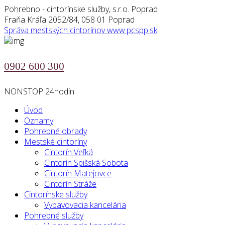
Pohrebno - cintorínske služby, s.r.o. Poprad
Fraňa Kráľa 2052/84, 058 01 Poprad
Správa mestských cintorínov
www.pcspp.sk
0902 600 300
NONSTOP 24hodín
Úvod
Oznamy
Pohrebné obrady
Mestské cintoríny
Cintorín Veľká
Cintorín Spišská Sobota
Cintorín Matejovce
Cintorín Stráže
Cintorínske služby
Vybavovacia kancelária
Pohrebné služby