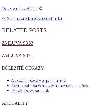
16. novembra 2020
360
<< Späť na predchádzajúcu stránku
RELATED POSTS
ZMLUVA 9353
ZMLUVA 9371
DÔLEŽITÉ ODKAZY
Ako postupovať v prípade úmrtia
Cenník pohrebných a s tým súvisiacich služieb
Prevádzkový poriadok
AKTUALITY