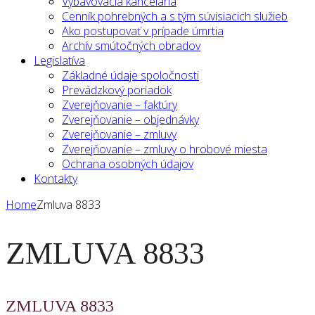
Vybavovacia kancelária
Cenník pohrebných a s tým súvisiacich služieb
Ako postupovať v prípade úmrtia
Archív smútočných obradov
Legislatíva
Základné údaje spoločnosti
Prevádzkový poriadok
Zverejňovanie – faktúry
Zverejňovanie – objednávky
Zverejňovanie – zmluvy
Zverejňovanie – zmluvy o hrobové miesta
Ochrana osobných údajov
Kontakty
Home
Zmluva 8833
ZMLUVA 8833
ZMLUVA 8833