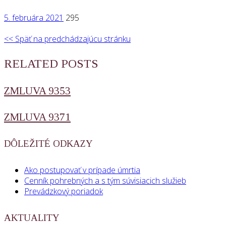
5. februára 2021
295
<< Späť na predchádzajúcu stránku
RELATED POSTS
ZMLUVA 9353
ZMLUVA 9371
DÔLEŽITÉ ODKAZY
Ako postupovať v prípade úmrtia
Cenník pohrebných a s tým súvisiacich služieb
Prevádzkový poriadok
AKTUALITY