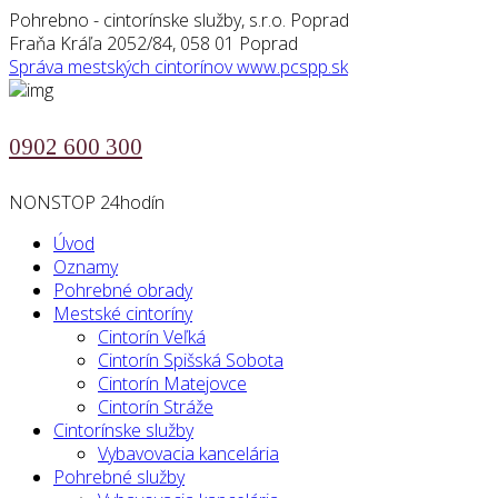
Pohrebno - cintorínske služby, s.r.o. Poprad
Fraňa Kráľa 2052/84, 058 01 Poprad
Správa mestských cintorínov
www.pcspp.sk
0902 600 300
NONSTOP 24hodín
Úvod
Oznamy
Pohrebné obrady
Mestské cintoríny
Cintorín Veľká
Cintorín Spišská Sobota
Cintorín Matejovce
Cintorín Stráže
Cintorínske služby
Vybavovacia kancelária
Pohrebné služby