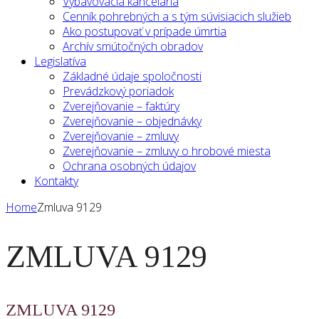
Vybavovacia kancelária
Cenník pohrebných a s tým súvisiacich služieb
Ako postupovať v prípade úmrtia
Archív smútočných obradov
Legislatíva
Základné údaje spoločnosti
Prevádzkový poriadok
Zverejňovanie – faktúry
Zverejňovanie – objednávky
Zverejňovanie – zmluvy
Zverejňovanie – zmluvy o hrobové miesta
Ochrana osobných údajov
Kontakty
Home
Zmluva 9129
ZMLUVA 9129
ZMLUVA 9129