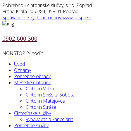
Pohrebno - cintorínske služby, s.r.o. Poprad
Fraňa Kráľa 2052/84, 058 01 Poprad
Správa mestských cintorínov
www.pcspp.sk
0902 600 300
NONSTOP 24hodín
Úvod
Oznamy
Pohrebné obrady
Mestské cintoríny
Cintorín Veľká
Cintorín Spišská Sobota
Cintorín Matejovce
Cintorín Stráže
Cintorínske služby
Vybavovacia kancelária
Pohrebné služby