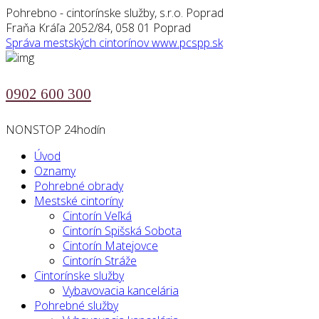
Pohrebno - cintorínske služby, s.r.o. Poprad
Fraňa Kráľa 2052/84, 058 01 Poprad
Správa mestských cintorínov
www.pcspp.sk
0902 600 300
NONSTOP 24hodín
Úvod
Oznamy
Pohrebné obrady
Mestské cintoríny
Cintorín Veľká
Cintorín Spišská Sobota
Cintorín Matejovce
Cintorín Stráže
Cintorínske služby
Vybavovacia kancelária
Pohrebné služby