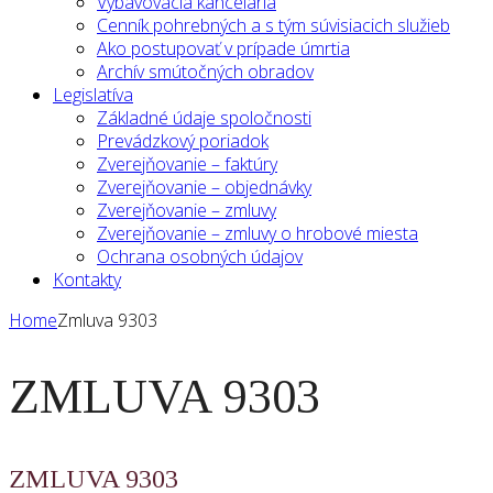
Vybavovacia kancelária
Cenník pohrebných a s tým súvisiacich služieb
Ako postupovať v prípade úmrtia
Archív smútočných obradov
Legislatíva
Základné údaje spoločnosti
Prevádzkový poriadok
Zverejňovanie – faktúry
Zverejňovanie – objednávky
Zverejňovanie – zmluvy
Zverejňovanie – zmluvy o hrobové miesta
Ochrana osobných údajov
Kontakty
Home
Zmluva 9303
ZMLUVA 9303
ZMLUVA 9303