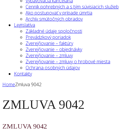
Vybavovacia kancelária
Cenník pohrebných a s tým súvisiacich služieb
Ako postupovať v prípade úmrtia
Archív smútočných obradov
Legislatíva
Základné údaje spoločnosti
Prevádzkový poriadok
Zverejňovanie – faktúry
Zverejňovanie – objednávky
Zverejňovanie – zmluvy
Zverejňovanie – zmluvy o hrobové miesta
Ochrana osobných údajov
Kontakty
Home
Zmluva 9042
ZMLUVA 9042
ZMLUVA 9042