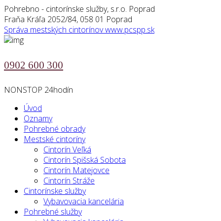
Pohrebno - cintorínske služby, s.r.o. Poprad
Fraňa Kráľa 2052/84, 058 01 Poprad
Správa mestských cintorínov
www.pcspp.sk
0902 600 300
NONSTOP 24hodín
Úvod
Oznamy
Pohrebné obrady
Mestské cintoríny
Cintorín Veľká
Cintorín Spišská Sobota
Cintorín Matejovce
Cintorín Stráže
Cintorínske služby
Vybavovacia kancelária
Pohrebné služby