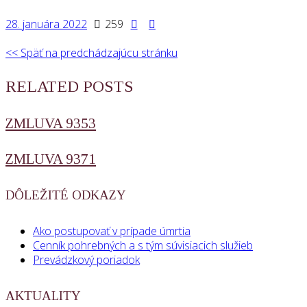
28. januára 2022
259
<< Späť na predchádzajúcu stránku
RELATED POSTS
ZMLUVA 9353
ZMLUVA 9371
DÔLEŽITÉ ODKAZY
Ako postupovať v prípade úmrtia
Cenník pohrebných a s tým súvisiacich služieb
Prevádzkový poriadok
AKTUALITY