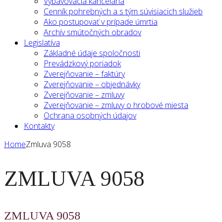
Vybavovacia kancelária
Cenník pohrebných a s tým súvisiacich služieb
Ako postupovať v prípade úmrtia
Archív smútočných obradov
Legislatíva
Základné údaje spoločnosti
Prevádzkový poriadok
Zverejňovanie – faktúry
Zverejňovanie – objednávky
Zverejňovanie – zmluvy
Zverejňovanie – zmluvy o hrobové miesta
Ochrana osobných údajov
Kontakty
Home
Zmluva 9058
ZMLUVA 9058
ZMLUVA 9058