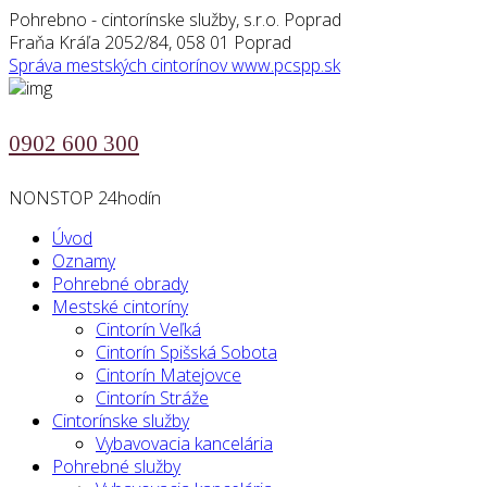
Pohrebno - cintorínske služby, s.r.o. Poprad
Fraňa Kráľa 2052/84, 058 01 Poprad
Správa mestských cintorínov
www.pcspp.sk
0902 600 300
NONSTOP 24hodín
Úvod
Oznamy
Pohrebné obrady
Mestské cintoríny
Cintorín Veľká
Cintorín Spišská Sobota
Cintorín Matejovce
Cintorín Stráže
Cintorínske služby
Vybavovacia kancelária
Pohrebné služby