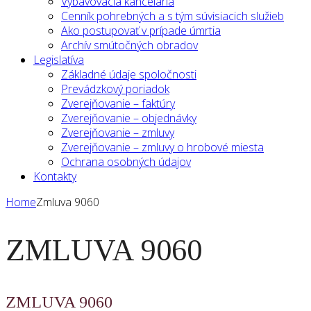
Vybavovacia kancelária
Cenník pohrebných a s tým súvisiacich služieb
Ako postupovať v prípade úmrtia
Archív smútočných obradov
Legislatíva
Základné údaje spoločnosti
Prevádzkový poriadok
Zverejňovanie – faktúry
Zverejňovanie – objednávky
Zverejňovanie – zmluvy
Zverejňovanie – zmluvy o hrobové miesta
Ochrana osobných údajov
Kontakty
Home
Zmluva 9060
ZMLUVA 9060
ZMLUVA 9060