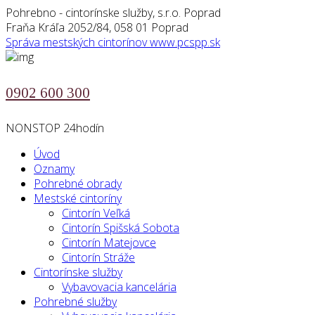
Pohrebno - cintorínske služby, s.r.o. Poprad
Fraňa Kráľa 2052/84, 058 01 Poprad
Správa mestských cintorínov
www.pcspp.sk
0902 600 300
NONSTOP 24hodín
Úvod
Oznamy
Pohrebné obrady
Mestské cintoríny
Cintorín Veľká
Cintorín Spišská Sobota
Cintorín Matejovce
Cintorín Stráže
Cintorínske služby
Vybavovacia kancelária
Pohrebné služby