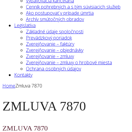
Vybavovacia kancelária
Cenník pohrebných a s tým súvisiacich služieb
Ako postupovať v prípade úmrtia
Archív smútočných obradov
Legislatíva
Základné údaje spoločnosti
Prevádzkový poriadok
Zverejňovanie – faktúry
Zverejňovanie – objednávky
Zverejňovanie – zmluvy
Zverejňovanie – zmluvy o hrobové miesta
Ochrana osobných údajov
Kontakty
Home
Zmluva 7870
ZMLUVA 7870
ZMLUVA 7870