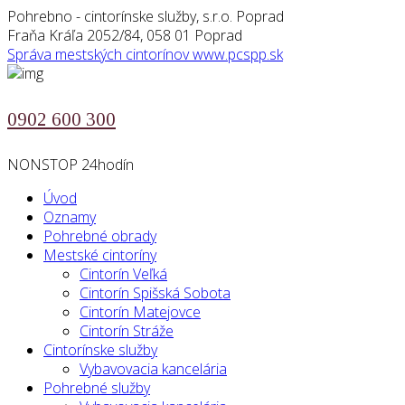
Pohrebno - cintorínske služby, s.r.o. Poprad
Fraňa Kráľa 2052/84, 058 01 Poprad
Správa mestských cintorínov
www.pcspp.sk
0902 600 300
NONSTOP 24hodín
Úvod
Oznamy
Pohrebné obrady
Mestské cintoríny
Cintorín Veľká
Cintorín Spišská Sobota
Cintorín Matejovce
Cintorín Stráže
Cintorínske služby
Vybavovacia kancelária
Pohrebné služby