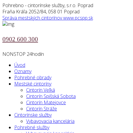
Pohrebno - cintorínske služby, s.r.o. Poprad
Fraňa Kráľa 2052/84, 058 01 Poprad
Správa mestských cintorínov
www.pcspp.sk
0902 600 300
NONSTOP 24hodín
Úvod
Oznamy
Pohrebné obrady
Mestské cintoríny
Cintorín Veľká
Cintorín Spišská Sobota
Cintorín Matejovce
Cintorín Stráže
Cintorínske služby
Vybavovacia kancelária
Pohrebné služby