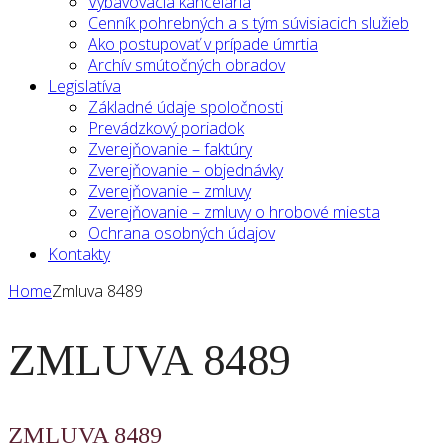
Vybavovacia kancelária
Cenník pohrebných a s tým súvisiacich služieb
Ako postupovať v prípade úmrtia
Archív smútočných obradov
Legislatíva
Základné údaje spoločnosti
Prevádzkový poriadok
Zverejňovanie – faktúry
Zverejňovanie – objednávky
Zverejňovanie – zmluvy
Zverejňovanie – zmluvy o hrobové miesta
Ochrana osobných údajov
Kontakty
Home
Zmluva 8489
ZMLUVA 8489
ZMLUVA 8489