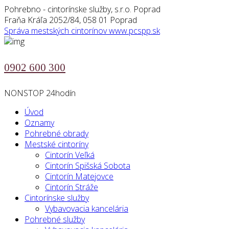
Pohrebno - cintorínske služby, s.r.o. Poprad
Fraňa Kráľa 2052/84, 058 01 Poprad
Správa mestských cintorínov
www.pcspp.sk
0902 600 300
NONSTOP 24hodín
Úvod
Oznamy
Pohrebné obrady
Mestské cintoríny
Cintorín Veľká
Cintorín Spišská Sobota
Cintorín Matejovce
Cintorín Stráže
Cintorínske služby
Vybavovacia kancelária
Pohrebné služby