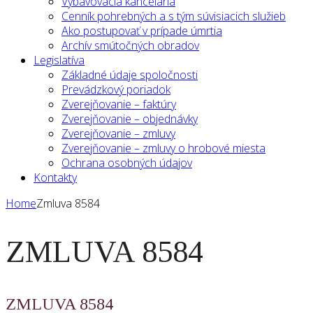
Vybavovacia kancelária
Cenník pohrebných a s tým súvisiacich služieb
Ako postupovať v prípade úmrtia
Archív smútočných obradov
Legislatíva
Základné údaje spoločnosti
Prevádzkový poriadok
Zverejňovanie – faktúry
Zverejňovanie – objednávky
Zverejňovanie – zmluvy
Zverejňovanie – zmluvy o hrobové miesta
Ochrana osobných údajov
Kontakty
Home
Zmluva 8584
ZMLUVA 8584
ZMLUVA 8584