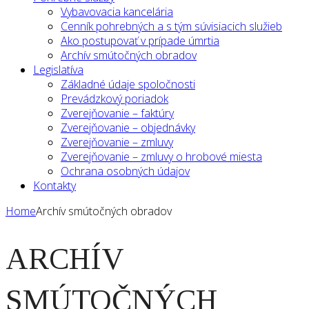
Vybavovacia kancelária
Cenník pohrebných a s tým súvisiacich služieb
Ako postupovať v prípade úmrtia
Archív smútočných obradov
Legislatíva
Základné údaje spoločnosti
Prevádzkový poriadok
Zverejňovanie – faktúry
Zverejňovanie – objednávky
Zverejňovanie – zmluvy
Zverejňovanie – zmluvy o hrobové miesta
Ochrana osobných údajov
Kontakty
Home
Archív smútočných obradov
ARCHÍV
SMÚTOČNÝCH