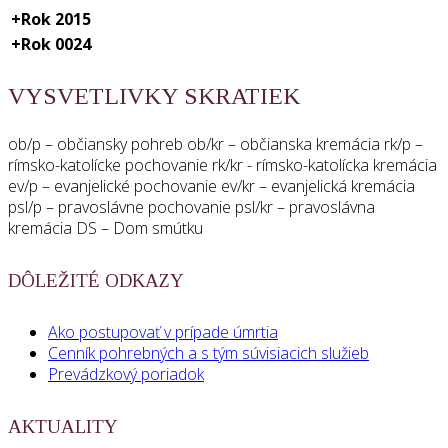
+
Rok 2015
+
Rok 0024
VYSVETLIVKY SKRATIEK
ob/p – občiansky pohreb ob/kr – občianska kremácia rk/p –
rímsko-katolícke pochovanie rk/kr - rímsko-katolícka kremácia
ev/p – evanjelické pochovanie ev/kr – evanjelická kremácia
psl/p – pravoslávne pochovanie psl/kr – pravoslávna
kremácia DS – Dom smútku
DÔLEŽITÉ ODKAZY
Ako postupovať v prípade úmrtia
Cenník pohrebných a s tým súvisiacich služieb
Prevádzkový poriadok
AKTUALITY