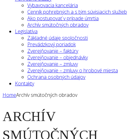
Vybavovacia kancelária
Cenník pohrebných a s tým súvisiacich služieb
Ako postupovať v prípade úmrtia
Archív smútočných obradov
Legislatíva
Základné údaje spoločnosti
Prevádzkový poriadok
Zverejňovanie – faktúry
Zverejňovanie – objednávky
Zverejňovanie – zmluvy
Zverejňovanie – zmluvy o hrobové miesta
Ochrana osobných údajov
Kontakty
Home
Archív smútočných obradov
ARCHÍV
SMÚTOČNÝCH