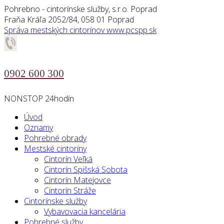
Pohrebno - cintorínske služby, s.r.o. Poprad
Fraňa Kráľa 2052/84, 058 01 Poprad
Správa mestských cintorínov
www.pcspp.sk
0902 600 300
NONSTOP 24hodín
Úvod
Oznamy
Pohrebné obrady
Mestské cintoríny
Cintorín Veľká
Cintorín Spišská Sobota
Cintorín Matejovce
Cintorín Stráže
Cintorínske služby
Vybavovacia kancelária
Pohrebné služby