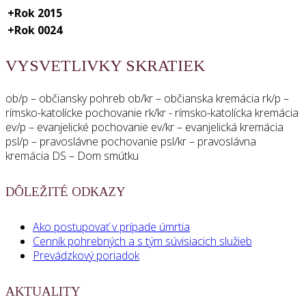
+
Rok 2015
+
Rok 0024
VYSVETLIVKY SKRATIEK
ob/p – občiansky pohreb ob/kr – občianska kremácia rk/p –
rímsko-katolícke pochovanie rk/kr - rímsko-katolícka kremácia
ev/p – evanjelické pochovanie ev/kr – evanjelická kremácia
psl/p – pravoslávne pochovanie psl/kr – pravoslávna
kremácia DS – Dom smútku
DÔLEŽITÉ ODKAZY
Ako postupovať v prípade úmrtia
Cenník pohrebných a s tým súvisiacich služieb
Prevádzkový poriadok
AKTUALITY