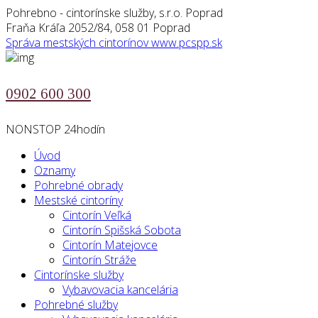
Pohrebno - cintorínske služby, s.r.o. Poprad
Fraňa Kráľa 2052/84, 058 01 Poprad
Správa mestských cintorínov
www.pcspp.sk
0902 600 300
NONSTOP 24hodín
Úvod
Oznamy
Pohrebné obrady
Mestské cintoríny
Cintorín Veľká
Cintorín Spišská Sobota
Cintorín Matejovce
Cintorín Stráže
Cintorínske služby
Vybavovacia kancelária
Pohrebné služby