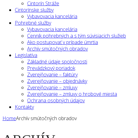
Cintorín Stráže
Cintorínske služby
Vybavovacia kancelária
Pohrebné služby
Vybavovacia kancelária
Cenník pohrebných a s tým súvisiacich služieb
Ako postupovať v prípade úmrtia
Archív smútočných obradov
Legislatíva
Základné údaje spoločnosti
Prevádzkový poriadok
Zverejňovanie – faktúry
Zverejňovanie – objednávky
Zverejňovanie – zmluvy
Zverejňovanie – zmluvy o hrobové miesta
Ochrana osobných údajov
Kontakty
Home
Archív smútočných obradov