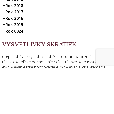
+
Rok 2018
+
Rok 2017
+
Rok 2016
+
Rok 2015
+
Rok 0024
VYSVETLIVKY SKRATIEK
ob/p – občiansky pohreb ob/kr – občianska kremácia rk/p –
rímsko-katolícke pochovanie rk/kr - rímsko-katolícka kremácia
ev/p – evanjelické pochovanie ev/kr – evanjelická kremácia
psl/p – pravoslávne pochovanie psl/kr – pravoslávna
kremácia DS – Dom smútku
DÔLEŽITÉ ODKAZY
Ako postupovať v prípade úmrtia
Cenník pohrebných a s tým súvisiacich služieb