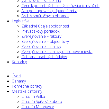
Vybavovacia kancelária
Cenník pohrebných a s tým súvisiacich služieb
Ako postupovať v prípade úmrtia
Archív smútočných obradov
Legislatíva
Základné údaje spoločnosti
Prevádzkový poriadok
Zverejňovanie – faktúry
Zverejňovanie – objednávky
Zverejňovanie – zmluvy
Zverejňovanie – zmluvy o hrobové miesta
Ochrana osobných údajov
Kontakty
Úvod
Oznamy
Pohrebné obrady
Mestské cintoríny
Cintorín Veľká
Cintorín Spišská Sobota
Cintorín Matejovce