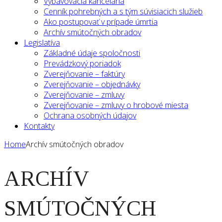
Vybavovacia kancelária
Cenník pohrebných a s tým súvisiacich služieb
Ako postupovať v prípade úmrtia
Archív smútočných obradov
Legislatíva
Základné údaje spoločnosti
Prevádzkový poriadok
Zverejňovanie – faktúry
Zverejňovanie – objednávky
Zverejňovanie – zmluvy
Zverejňovanie – zmluvy o hrobové miesta
Ochrana osobných údajov
Kontakty
Home
Archív smútočných obradov
ARCHÍV
SMÚTOČNÝCH