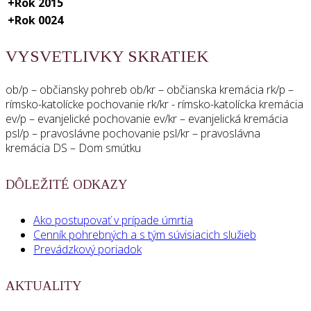
+
Rok 2015
+
Rok 0024
VYSVETLIVKY SKRATIEK
ob/p – občiansky pohreb ob/kr – občianska kremácia rk/p –
rímsko-katolícke pochovanie rk/kr - rímsko-katolícka kremácia
ev/p – evanjelické pochovanie ev/kr – evanjelická kremácia
psl/p – pravoslávne pochovanie psl/kr – pravoslávna
kremácia DS – Dom smútku
DÔLEŽITÉ ODKAZY
Ako postupovať v prípade úmrtia
Cenník pohrebných a s tým súvisiacich služieb
Prevádzkový poriadok
AKTUALITY