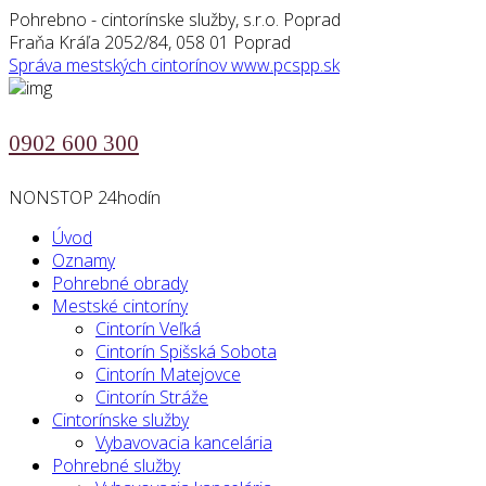
Pohrebno - cintorínske služby, s.r.o. Poprad
Fraňa Kráľa 2052/84, 058 01 Poprad
Správa mestských cintorínov
www.pcspp.sk
0902 600 300
NONSTOP 24hodín
Úvod
Oznamy
Pohrebné obrady
Mestské cintoríny
Cintorín Veľká
Cintorín Spišská Sobota
Cintorín Matejovce
Cintorín Stráže
Cintorínske služby
Vybavovacia kancelária
Pohrebné služby