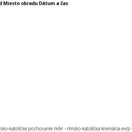
d
Miesto obradu
Dátum a čas
ko-katolícke pochovanie rk/kr - rímsko-katolícka kremácia ev/p –