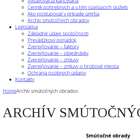
Vybavovacia kancelária
Cenník pohrebných a s tým súvisiacich služieb
Ako postupovať v prípade úmrtia
Archív smútočných obradov
Legislatíva
Základné údaje spoločnosti
Prevádzkový poriadok
Zverejňovanie – faktúry
Zverejňovanie – objednávky
Zverejňovanie – zmluvy
Zverejňovanie – zmluvy o hrobové miesta
Ochrana osobných údajov
Kontakty
Home
Archív smútočných obradov
ARCHÍV SMÚTOČNÝ
Smútočné obrady