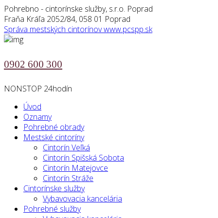
Pohrebno - cintorínske služby, s.r.o. Poprad
Fraňa Kráľa 2052/84, 058 01 Poprad
Správa mestských cintorínov
www.pcspp.sk
0902 600 300
NONSTOP 24hodín
Úvod
Oznamy
Pohrebné obrady
Mestské cintoríny
Cintorín Veľká
Cintorín Spišská Sobota
Cintorín Matejovce
Cintorín Stráže
Cintorínske služby
Vybavovacia kancelária
Pohrebné služby