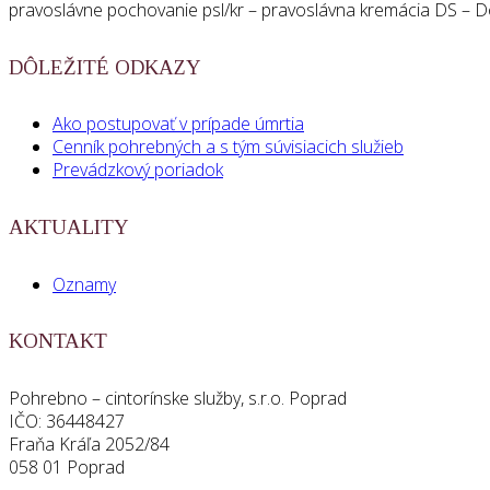
pravoslávne pochovanie psl/kr – pravoslávna kremácia DS –
DÔLEŽITÉ ODKAZY
Ako postupovať v prípade úmrtia
Cenník pohrebných a s tým súvisiacich služieb
Prevádzkový poriadok
AKTUALITY
Oznamy
KONTAKT
Pohrebno – cintorínske služby, s.r.o. Poprad
IČO: 36448427
Fraňa Kráľa 2052/84
058 01 Poprad