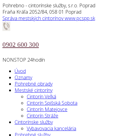
Pohrebno - cintorínske služby, s.r.o. Poprad
Fraňa Kráľa 2052/84, 058 01 Poprad
Správa mestských cintorínov
www.pcspp.sk
0902 600 300
NONSTOP 24hodín
Úvod
Oznamy
Pohrebné obrady
Mestské cintoríny
Cintorín Veľká
Cintorín Spišská Sobota
Cintorín Matejovce
Cintorín Stráže
Cintorínske služby
Vybavovacia kancelária
Pohrebné služby