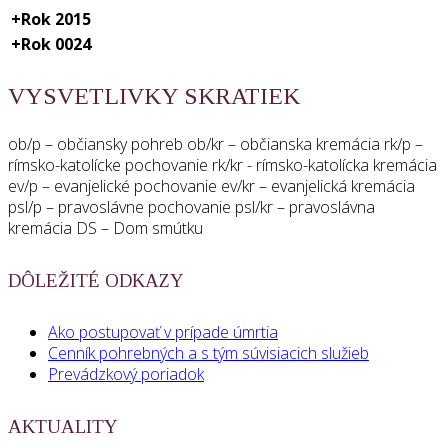
+
Rok 2015
+
Rok 0024
VYSVETLIVKY SKRATIEK
ob/p – občiansky pohreb ob/kr – občianska kremácia rk/p –
rímsko-katolícke pochovanie rk/kr - rímsko-katolícka kremácia
ev/p – evanjelické pochovanie ev/kr – evanjelická kremácia
psl/p – pravoslávne pochovanie psl/kr – pravoslávna
kremácia DS – Dom smútku
DÔLEŽITÉ ODKAZY
Ako postupovať v prípade úmrtia
Cenník pohrebných a s tým súvisiacich služieb
Prevádzkový poriadok
AKTUALITY