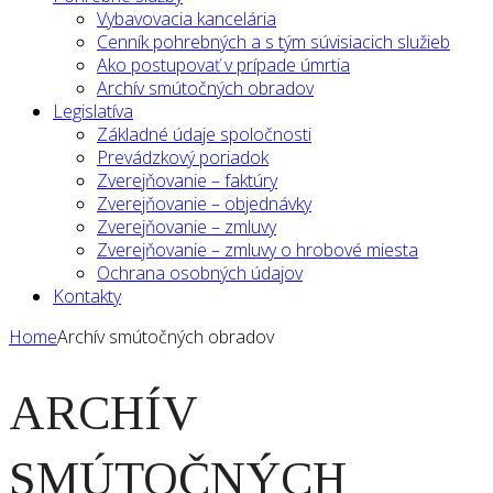
Vybavovacia kancelária
Cenník pohrebných a s tým súvisiacich služieb
Ako postupovať v prípade úmrtia
Archív smútočných obradov
Legislatíva
Základné údaje spoločnosti
Prevádzkový poriadok
Zverejňovanie – faktúry
Zverejňovanie – objednávky
Zverejňovanie – zmluvy
Zverejňovanie – zmluvy o hrobové miesta
Ochrana osobných údajov
Kontakty
Home
Archív smútočných obradov
ARCHÍV
SMÚTOČNÝCH