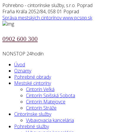
Pohrebno - cintorínske služby, s.r.o. Poprad
Fraňa Kráľa 2052/84, 058 01 Poprad
Správa mestských cintorínov
www.pcspp.sk
0902 600 300
NONSTOP 24hodín
Úvod
Oznamy
Pohrebné obrady
Mestské cintoríny
Cintorín Veľká
Cintorín Spišská Sobota
Cintorín Matejovce
Cintorín Stráže
Cintorínske služby
Vybavovacia kancelária
Pohrebné služby