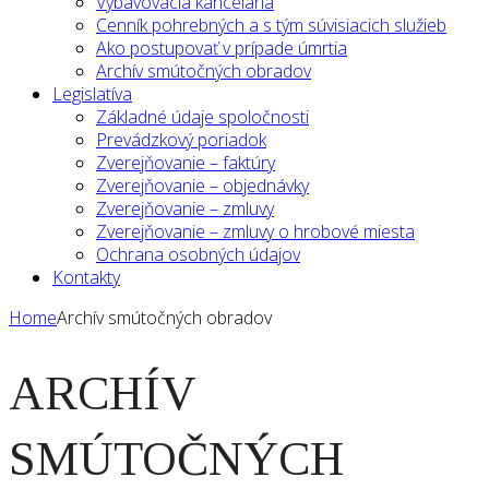
Vybavovacia kancelária
Cenník pohrebných a s tým súvisiacich služieb
Ako postupovať v prípade úmrtia
Archív smútočných obradov
Legislatíva
Základné údaje spoločnosti
Prevádzkový poriadok
Zverejňovanie – faktúry
Zverejňovanie – objednávky
Zverejňovanie – zmluvy
Zverejňovanie – zmluvy o hrobové miesta
Ochrana osobných údajov
Kontakty
Home
Archív smútočných obradov
ARCHÍV
SMÚTOČNÝCH