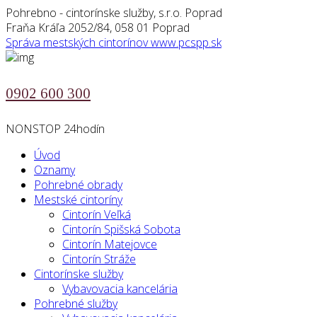
Pohrebno - cintorínske služby, s.r.o. Poprad
Fraňa Kráľa 2052/84, 058 01 Poprad
Správa mestských cintorínov
www.pcspp.sk
0902 600 300
NONSTOP 24hodín
Úvod
Oznamy
Pohrebné obrady
Mestské cintoríny
Cintorín Veľká
Cintorín Spišská Sobota
Cintorín Matejovce
Cintorín Stráže
Cintorínske služby
Vybavovacia kancelária
Pohrebné služby