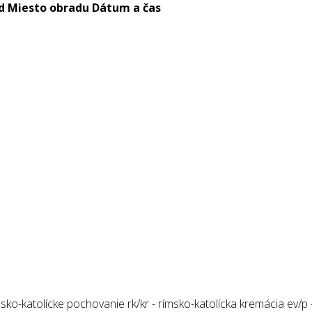
d
Miesto obradu
Dátum a čas
ko-katolícke pochovanie rk/kr - rímsko-katolícka kremácia ev/p –