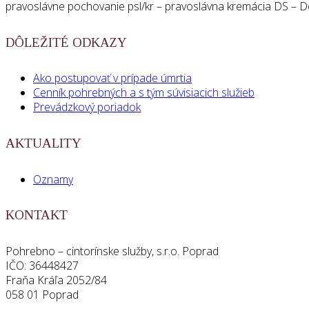
pravoslávne pochovanie psl/kr – pravoslávna kremácia DS –
DÔLEŽITÉ ODKAZY
Ako postupovať v prípade úmrtia
Cenník pohrebných a s tým súvisiacich služieb
Prevádzkový poriadok
AKTUALITY
Oznamy
KONTAKT
Pohrebno – cintorínske služby, s.r.o. Poprad
IČO: 36448427
Fraňa Kráľa 2052/84
058 01 Poprad