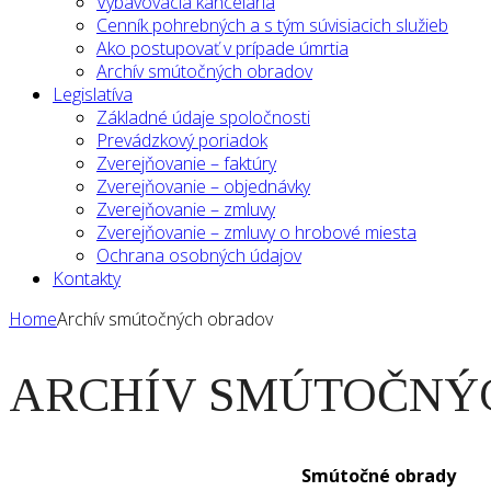
Vybavovacia kancelária
Cenník pohrebných a s tým súvisiacich služieb
Ako postupovať v prípade úmrtia
Archív smútočných obradov
Legislatíva
Základné údaje spoločnosti
Prevádzkový poriadok
Zverejňovanie – faktúry
Zverejňovanie – objednávky
Zverejňovanie – zmluvy
Zverejňovanie – zmluvy o hrobové miesta
Ochrana osobných údajov
Kontakty
Home
Archív smútočných obradov
ARCHÍV SMÚTOČNÝ
Smútočné obrady