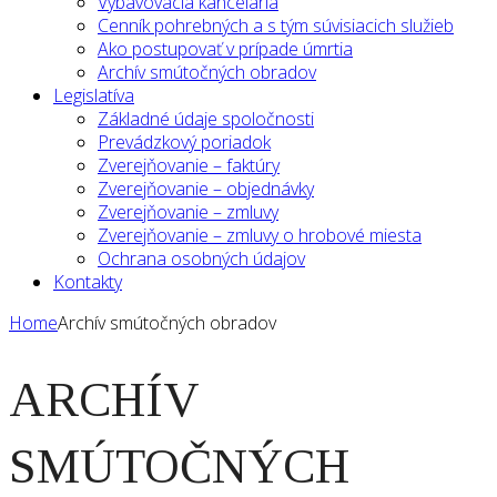
Vybavovacia kancelária
Cenník pohrebných a s tým súvisiacich služieb
Ako postupovať v prípade úmrtia
Archív smútočných obradov
Legislatíva
Základné údaje spoločnosti
Prevádzkový poriadok
Zverejňovanie – faktúry
Zverejňovanie – objednávky
Zverejňovanie – zmluvy
Zverejňovanie – zmluvy o hrobové miesta
Ochrana osobných údajov
Kontakty
Home
Archív smútočných obradov
ARCHÍV
SMÚTOČNÝCH