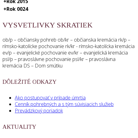
+
Rok 2015
+
Rok 0024
VYSVETLIVKY SKRATIEK
ob/p – občiansky pohreb ob/kr – občianska kremácia rk/p –
rímsko-katolícke pochovanie rk/kr - rímsko-katolícka kremácia
ev/p – evanjelické pochovanie ev/kr – evanjelická kremácia
psl/p – pravoslávne pochovanie psl/kr – pravoslávna
kremácia DS – Dom smútku
DÔLEŽITÉ ODKAZY
Ako postupovať v prípade úmrtia
Cenník pohrebných a s tým súvisiacich služieb
Prevádzkový poriadok
AKTUALITY