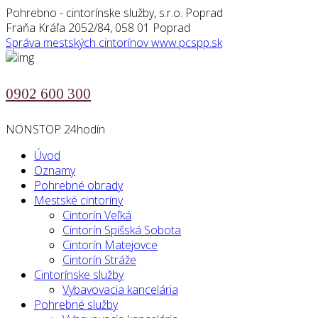
Pohrebno - cintorínske služby, s.r.o. Poprad
Fraňa Kráľa 2052/84, 058 01 Poprad
Správa mestských cintorínov
www.pcspp.sk
0902 600 300
NONSTOP 24hodín
Úvod
Oznamy
Pohrebné obrady
Mestské cintoríny
Cintorín Veľká
Cintorín Spišská Sobota
Cintorín Matejovce
Cintorín Stráže
Cintorínske služby
Vybavovacia kancelária
Pohrebné služby