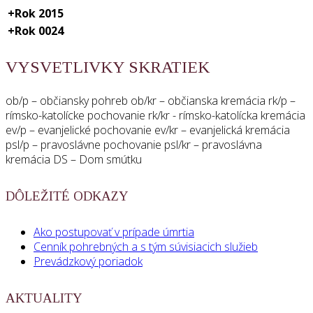
+
Rok 2015
+
Rok 0024
VYSVETLIVKY SKRATIEK
ob/p – občiansky pohreb ob/kr – občianska kremácia rk/p –
rímsko-katolícke pochovanie rk/kr - rímsko-katolícka kremácia
ev/p – evanjelické pochovanie ev/kr – evanjelická kremácia
psl/p – pravoslávne pochovanie psl/kr – pravoslávna
kremácia DS – Dom smútku
DÔLEŽITÉ ODKAZY
Ako postupovať v prípade úmrtia
Cenník pohrebných a s tým súvisiacich služieb
Prevádzkový poriadok
AKTUALITY