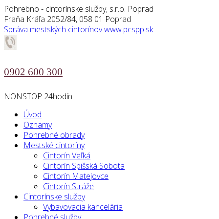
Pohrebno - cintorínske služby, s.r.o. Poprad
Fraňa Kráľa 2052/84, 058 01 Poprad
Správa mestských cintorínov
www.pcspp.sk
0902 600 300
NONSTOP 24hodín
Úvod
Oznamy
Pohrebné obrady
Mestské cintoríny
Cintorín Veľká
Cintorín Spišská Sobota
Cintorín Matejovce
Cintorín Stráže
Cintorínske služby
Vybavovacia kancelária
Pohrebné služby