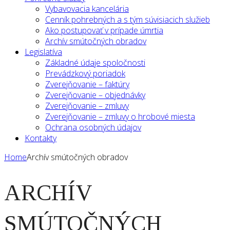
Vybavovacia kancelária
Cenník pohrebných a s tým súvisiacich služieb
Ako postupovať v prípade úmrtia
Archív smútočných obradov
Legislatíva
Základné údaje spoločnosti
Prevádzkový poriadok
Zverejňovanie – faktúry
Zverejňovanie – objednávky
Zverejňovanie – zmluvy
Zverejňovanie – zmluvy o hrobové miesta
Ochrana osobných údajov
Kontakty
Home
Archív smútočných obradov
ARCHÍV
SMÚTOČNÝCH