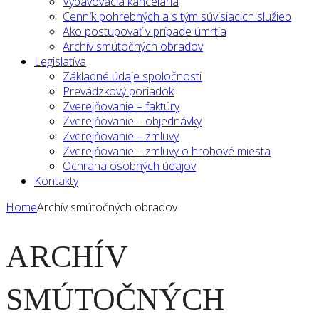
Vybavovacia kancelária
Cenník pohrebných a s tým súvisiacich služieb
Ako postupovať v prípade úmrtia
Archív smútočných obradov
Legislatíva
Základné údaje spoločnosti
Prevádzkový poriadok
Zverejňovanie – faktúry
Zverejňovanie – objednávky
Zverejňovanie – zmluvy
Zverejňovanie – zmluvy o hrobové miesta
Ochrana osobných údajov
Kontakty
Úvod
Oznamy
Pohrebné obrady
Mestské cintoríny
Cintorín Veľká
Cintorín Spišská Sobota
Cintorín Matejovce