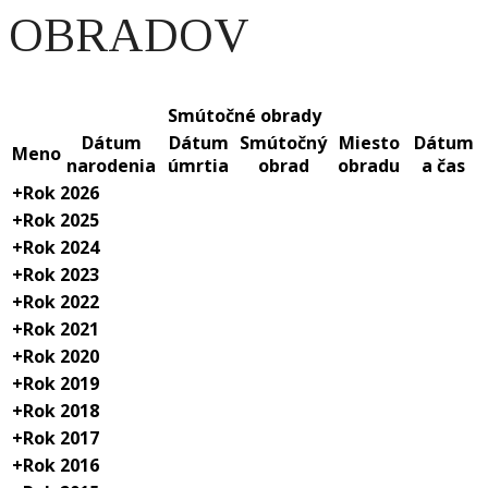
Cintorín Stráže
Cintorínske služby
Vybavovacia kancelária
Pohrebné služby
Vybavovacia kancelária
Cenník pohrebných a s tým súvisiacich služieb
Ako postupovať v prípade úmrtia
Archív smútočných obradov
Legislatíva
Základné údaje spoločnosti
Prevádzkový poriadok
Zverejňovanie – faktúry
Zverejňovanie – objednávky
Zverejňovanie – zmluvy
Zverejňovanie – zmluvy o hrobové miesta
Ochrana osobných údajov
Kontakty
Home
Archív smútočných obradov