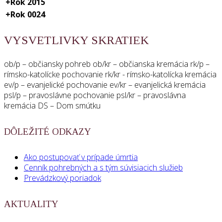
ARCHÍV
SMÚTOČNÝCH
OBRADOV
Smútočné obrady
Dátum
Dátum
Smútočný
Miesto
Dátum
Meno
narodenia
úmrtia
obrad
obradu
a čas
+
Rok 2026
+
Rok 2025
+
Rok 2024
+
Rok 2023
+
Rok 2022
+
Rok 2021
+
Rok 2020
+
Rok 2019