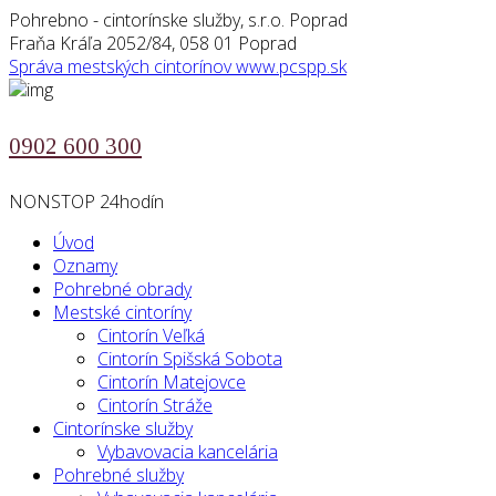
Pohrebno - cintorínske služby, s.r.o. Poprad
Fraňa Kráľa 2052/84, 058 01 Poprad
Správa mestských cintorínov
www.pcspp.sk
0902 600 300
NONSTOP 24hodín
Úvod
Oznamy
Pohrebné obrady
Mestské cintoríny
Cintorín Veľká
Cintorín Spišská Sobota
Cintorín Matejovce
Cintorín Stráže
Cintorínske služby
Vybavovacia kancelária
Pohrebné služby