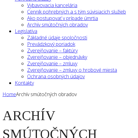
Vybavovacia kancelária
Cenník pohrebných a s tým súvisiacich služieb
Ako postupovať v prípade úmrtia
Archív smútočných obradov
Legislatíva
Základné údaje spoločnosti
Prevádzkový poriadok
Zverejňovanie – faktúry
Zverejňovanie – objednávky
Zverejňovanie – zmluvy
Zverejňovanie – zmluvy o hrobové miesta
Ochrana osobných údajov
Kontakty
Home
Archív smútočných obradov
ARCHÍV
SMÚTOČNÝCH