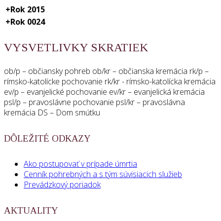
+
Rok 2015
+
Rok 0024
VYSVETLIVKY SKRATIEK
ob/p – občiansky pohreb ob/kr – občianska kremácia rk/p –
rímsko-katolícke pochovanie rk/kr - rímsko-katolícka kremácia
ev/p – evanjelické pochovanie ev/kr – evanjelická kremácia
psl/p – pravoslávne pochovanie psl/kr – pravoslávna
kremácia DS – Dom smútku
DÔLEŽITÉ ODKAZY
Ako postupovať v prípade úmrtia
Cenník pohrebných a s tým súvisiacich služieb
Prevádzkový poriadok
AKTUALITY