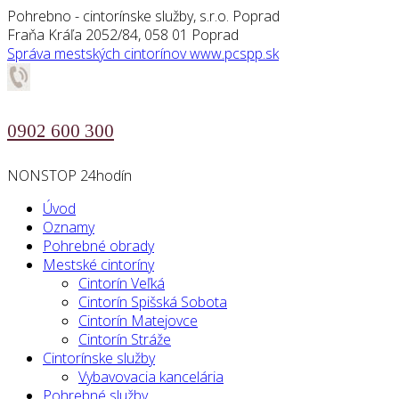
Pohrebno - cintorínske služby, s.r.o. Poprad
Fraňa Kráľa 2052/84, 058 01 Poprad
Správa mestských cintorínov
www.pcspp.sk
0902 600 300
NONSTOP 24hodín
Úvod
Oznamy
Pohrebné obrady
Mestské cintoríny
Cintorín Veľká
Cintorín Spišská Sobota
Cintorín Matejovce
Cintorín Stráže
Cintorínske služby
Vybavovacia kancelária
Pohrebné služby