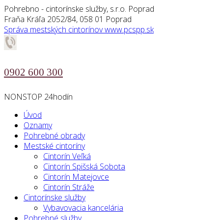
Pohrebno - cintorínske služby, s.r.o. Poprad
Fraňa Kráľa 2052/84, 058 01 Poprad
Správa mestských cintorínov
www.pcspp.sk
0902 600 300
NONSTOP 24hodín
Úvod
Oznamy
Pohrebné obrady
Mestské cintoríny
Cintorín Veľká
Cintorín Spišská Sobota
Cintorín Matejovce
Cintorín Stráže
Cintorínske služby
Vybavovacia kancelária
Pohrebné služby