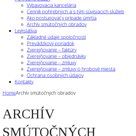
Vybavovacia kancelária
Cenník pohrebných a s tým súvisiacich služieb
Ako postupovať v prípade úmrtia
Archív smútočných obradov
Legislatíva
Základné údaje spoločnosti
Prevádzkový poriadok
Zverejňovanie – faktúry
Zverejňovanie – objednávky
Zverejňovanie – zmluvy
Zverejňovanie – zmluvy o hrobové miesta
Ochrana osobných údajov
Kontakty
Home
Archív smútočných obradov
ARCHÍV
SMÚTOČNÝCH