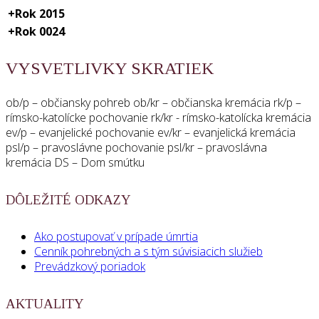
+
Rok 2015
+
Rok 0024
VYSVETLIVKY SKRATIEK
ob/p – občiansky pohreb ob/kr – občianska kremácia rk/p –
rímsko-katolícke pochovanie rk/kr - rímsko-katolícka kremácia
ev/p – evanjelické pochovanie ev/kr – evanjelická kremácia
psl/p – pravoslávne pochovanie psl/kr – pravoslávna
kremácia DS – Dom smútku
DÔLEŽITÉ ODKAZY
Ako postupovať v prípade úmrtia
Cenník pohrebných a s tým súvisiacich služieb
Prevádzkový poriadok
AKTUALITY