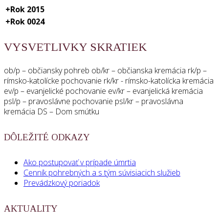
+
Rok 2015
+
Rok 0024
VYSVETLIVKY SKRATIEK
ob/p – občiansky pohreb ob/kr – občianska kremácia rk/p –
rímsko-katolícke pochovanie rk/kr - rímsko-katolícka kremácia
ev/p – evanjelické pochovanie ev/kr – evanjelická kremácia
psl/p – pravoslávne pochovanie psl/kr – pravoslávna
kremácia DS – Dom smútku
DÔLEŽITÉ ODKAZY
Ako postupovať v prípade úmrtia
Cenník pohrebných a s tým súvisiacich služieb
Prevádzkový poriadok
AKTUALITY