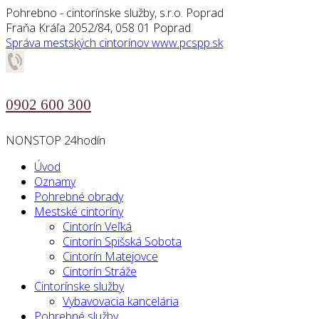
Pohrebno - cintorínske služby, s.r.o. Poprad
Fraňa Kráľa 2052/84, 058 01 Poprad
Správa mestských cintorínov
www.pcspp.sk
0902 600 300
NONSTOP 24hodín
Úvod
Oznamy
Pohrebné obrady
Mestské cintoríny
Cintorín Veľká
Cintorín Spišská Sobota
Cintorín Matejovce
Cintorín Stráže
Cintorínske služby
Vybavovacia kancelária
Pohrebné služby