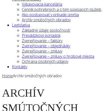
Vybavovacia kancelária
Cenník pohrebných a s tým súvisiacich služieb
Ako postupovať v prípade úmrtia
Archív smútočných obradov
Legislatíva
Základné údaje spoločnosti
Prevádzkový poriadok
Zverejňovanie – faktúry
Zverejňovanie – objednávky
Zverejňovanie – zmluvy
Zverejňovanie – zmluvy o hrobové miesta
Ochrana osobných údajov
Kontakty
Home
Archív smútočných obradov
ARCHÍV
SMÚTOČNÝCH