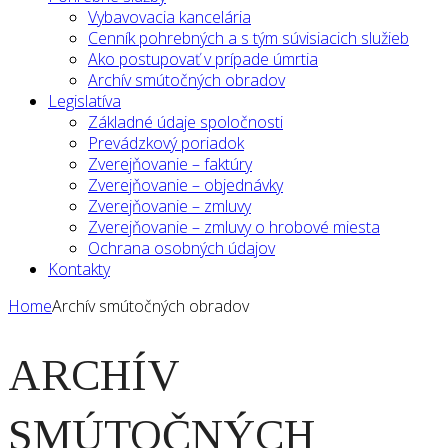
Vybavovacia kancelária
Cenník pohrebných a s tým súvisiacich služieb
Ako postupovať v prípade úmrtia
Archív smútočných obradov
Legislatíva
Základné údaje spoločnosti
Prevádzkový poriadok
Zverejňovanie – faktúry
Zverejňovanie – objednávky
Zverejňovanie – zmluvy
Zverejňovanie – zmluvy o hrobové miesta
Ochrana osobných údajov
Kontakty
Home
Archív smútočných obradov
ARCHÍV
SMÚTOČNÝCH