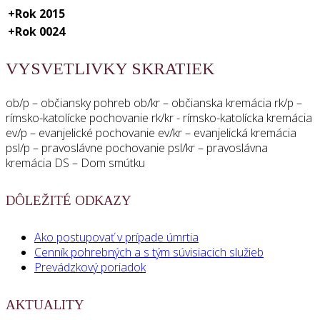
+
Rok 2015
+
Rok 0024
VYSVETLIVKY SKRATIEK
ob/p – občiansky pohreb ob/kr – občianska kremácia rk/p –
rímsko-katolícke pochovanie rk/kr - rímsko-katolícka kremácia
ev/p – evanjelické pochovanie ev/kr – evanjelická kremácia
psl/p – pravoslávne pochovanie psl/kr – pravoslávna
kremácia DS – Dom smútku
DÔLEŽITÉ ODKAZY
Ako postupovať v prípade úmrtia
Cenník pohrebných a s tým súvisiacich služieb
Prevádzkový poriadok
AKTUALITY