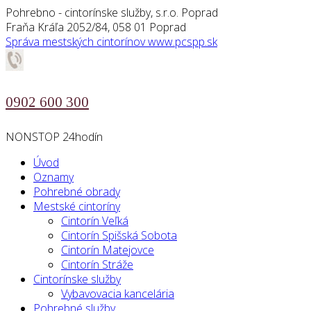
Pohrebno - cintorínske služby, s.r.o. Poprad
Fraňa Kráľa 2052/84, 058 01 Poprad
Správa mestských cintorínov
www.pcspp.sk
0902 600 300
NONSTOP 24hodín
Úvod
Oznamy
Pohrebné obrady
Mestské cintoríny
Cintorín Veľká
Cintorín Spišská Sobota
Cintorín Matejovce
Cintorín Stráže
Cintorínske služby
Vybavovacia kancelária
Pohrebné služby