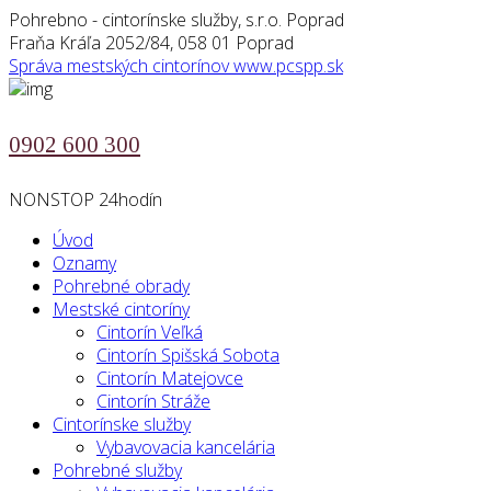
Pohrebno - cintorínske služby, s.r.o. Poprad
Fraňa Kráľa 2052/84, 058 01 Poprad
Správa mestských cintorínov
www.pcspp.sk
0902 600 300
NONSTOP 24hodín
Úvod
Oznamy
Pohrebné obrady
Mestské cintoríny
Cintorín Veľká
Cintorín Spišská Sobota
Cintorín Matejovce
Cintorín Stráže
Cintorínske služby
Vybavovacia kancelária
Pohrebné služby