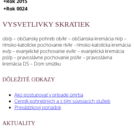
+
Rok 2015
+
Rok 0024
VYSVETLIVKY SKRATIEK
ob/p – občiansky pohreb ob/kr – občianska kremácia rk/p –
rímsko-katolícke pochovanie rk/kr - rímsko-katolícka kremácia
ev/p – evanjelické pochovanie ev/kr – evanjelická kremácia
psl/p – pravoslávne pochovanie psl/kr – pravoslávna
kremácia DS – Dom smútku
DÔLEŽITÉ ODKAZY
Ako postupovať v prípade úmrtia
Cenník pohrebných a s tým súvisiacich služieb
Prevádzkový poriadok
AKTUALITY