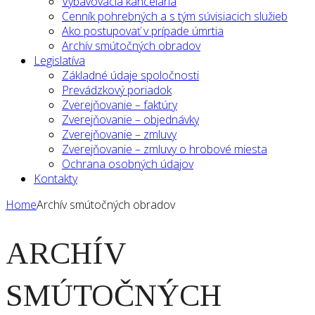
Vybavovacia kancelária
Cenník pohrebných a s tým súvisiacich služieb
Ako postupovať v prípade úmrtia
Archív smútočných obradov
Legislatíva
Základné údaje spoločnosti
Prevádzkový poriadok
Zverejňovanie – faktúry
Zverejňovanie – objednávky
Zverejňovanie – zmluvy
Zverejňovanie – zmluvy o hrobové miesta
Ochrana osobných údajov
Kontakty
Home
Archív smútočných obradov
ARCHÍV
SMÚTOČNÝCH