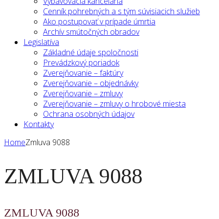
Vybavovacia kancelária
Cenník pohrebných a s tým súvisiacich služieb
Ako postupovať v prípade úmrtia
Archív smútočných obradov
Legislatíva
Základné údaje spoločnosti
Prevádzkový poriadok
Zverejňovanie – faktúry
Zverejňovanie – objednávky
Zverejňovanie – zmluvy
Zverejňovanie – zmluvy o hrobové miesta
Ochrana osobných údajov
Kontakty
Home
Zmluva 9088
ZMLUVA 9088
ZMLUVA 9088