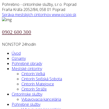
Pohrebno - cintorínske služby, s.r.o. Poprad
Fraňa Kráľa 2052/84, 058 01 Poprad
Správa mestských cintorínov
www.pcspp.sk
0902 600 300
NONSTOP 24hodín
Úvod
Oznamy
Pohrebné obrady
Mestské cintoríny
Cintorín Veľká
Cintorín Spišská Sobota
Cintorín Matejovce
Cintorín Stráže
Cintorínske služby
Vybavovacia kancelária
Pohrebné služby