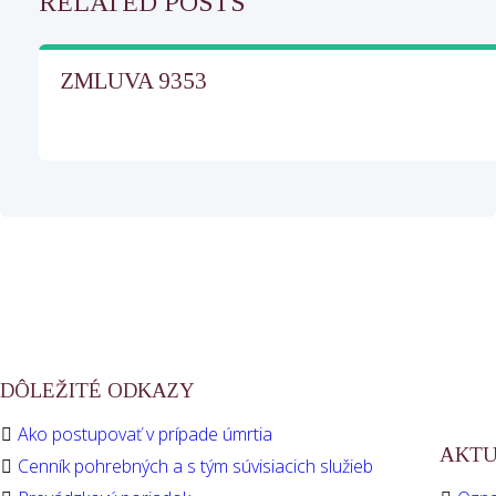
RELATED POSTS
ZMLUVA 9353
DÔLEŽITÉ ODKAZY
Ako postupovať v prípade úmrtia
AKTU
Cenník pohrebných a s tým súvisiacich služieb