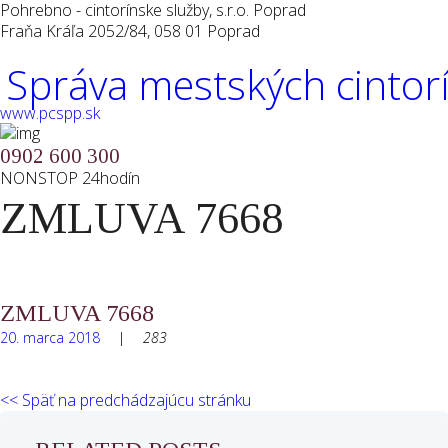
Pohrebno - cintorínske služby, s.r.o. Poprad
Fraňa Kráľa 2052/84, 058 01 Poprad
Správa mestských cintor
www.pcspp.sk
0902 600 300
NONSTOP 24hodín
ZMLUVA 7668
ZMLUVA 7668
20. marca 2018
283
<< Späť na predchádzajúcu stránku