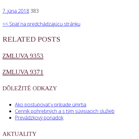
7. júna 2018
383
<< Späť na predchádzajúcu stránku
RELATED POSTS
ZMLUVA 9353
ZMLUVA 9371
DÔLEŽITÉ ODKAZY
Ako postupovať v prípade úmrtia
Cenník pohrebných a s tým súvisiacich služieb
Prevádzkový poriadok
AKTUALITY