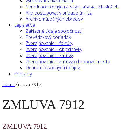
Vybavovacia kancelária
Cenník pohrebných a s tým súvisiacich služieb
Ako postupovať v prípade úmrtia
Archív smútočných obradov
Legislatíva
Základné údaje spoločnosti
Prevádzkový poriadok
Zverejňovanie – faktúry
Zverejňovanie – objednávky
Zverejňovanie – zmluvy
Zverejňovanie – zmluvy o hrobové miesta
Ochrana osobných údajov
Kontakty
Home
Zmluva 7912
ZMLUVA 7912
ZMLUVA 7912