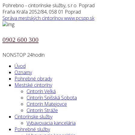
Pohrebno - cintorínske služby, s.r.o. Poprad
Fraňa Kráľa 2052/84, 058 01 Poprad
Správa mestských cintorínov
www.pcspp.sk
0902 600 300
NONSTOP 24hodín
Úvod
Oznamy
Pohrebné obrady
Mestské cintoríny
Cintorín Veľká
Cintorín Spišská Sobota
Cintorín Matejovce
Cintorín Stráže
Cintorínske služby
Vybavovacia kancelária
Pohrebné služby