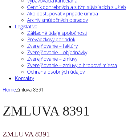
Vybavovacia kancelária
Cenník pohrebných a s tým súvisiacich služieb
Ako postupovať v prípade úmrtia
Archív smútočných obradov
Legislatíva
Základné údaje spoločnosti
Prevádzkový poriadok
Zverejňovanie – faktúry
Zverejňovanie – objednávky
Zverejňovanie – zmluvy
Zverejňovanie – zmluvy o hrobové miesta
Ochrana osobných údajov
Kontakty
Home
Zmluva 8391
ZMLUVA 8391
ZMLUVA 8391