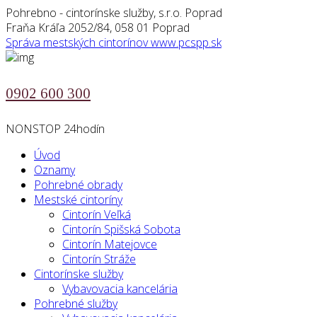
Pohrebno - cintorínske služby, s.r.o. Poprad
Fraňa Kráľa 2052/84, 058 01 Poprad
Správa mestských cintorínov
www.pcspp.sk
0902 600 300
NONSTOP 24hodín
Úvod
Oznamy
Pohrebné obrady
Mestské cintoríny
Cintorín Veľká
Cintorín Spišská Sobota
Cintorín Matejovce
Cintorín Stráže
Cintorínske služby
Vybavovacia kancelária
Pohrebné služby