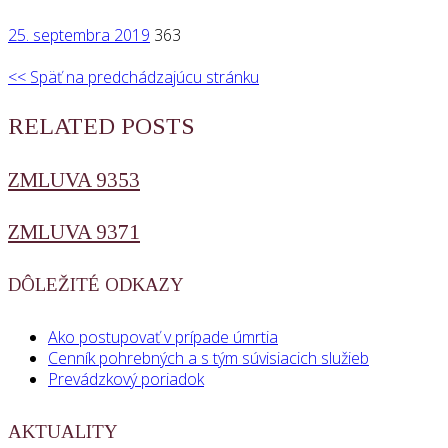
25. septembra 2019
363
<< Späť na predchádzajúcu stránku
RELATED POSTS
ZMLUVA 9353
ZMLUVA 9371
DÔLEŽITÉ ODKAZY
Ako postupovať v prípade úmrtia
Cenník pohrebných a s tým súvisiacich služieb
Prevádzkový poriadok
AKTUALITY