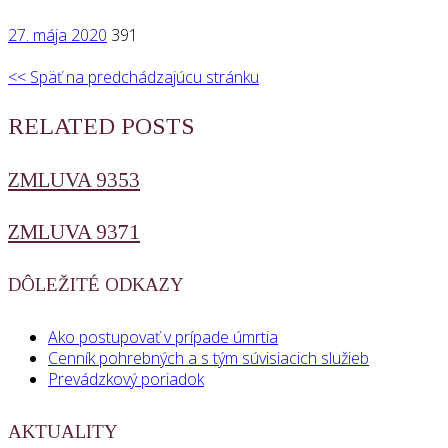
27. mája 2020
391
<< Späť na predchádzajúcu stránku
RELATED POSTS
ZMLUVA 9353
ZMLUVA 9371
DÔLEŽITÉ ODKAZY
Ako postupovať v prípade úmrtia
Cenník pohrebných a s tým súvisiacich služieb
Prevádzkový poriadok
AKTUALITY