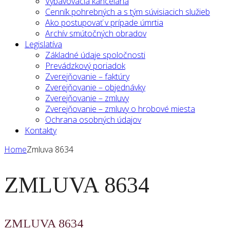
Vybavovacia kancelária
Cenník pohrebných a s tým súvisiacich služieb
Ako postupovať v prípade úmrtia
Archív smútočných obradov
Legislatíva
Základné údaje spoločnosti
Prevádzkový poriadok
Zverejňovanie – faktúry
Zverejňovanie – objednávky
Zverejňovanie – zmluvy
Zverejňovanie – zmluvy o hrobové miesta
Ochrana osobných údajov
Kontakty
Home
Zmluva 8634
ZMLUVA 8634
ZMLUVA 8634