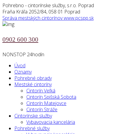
Pohrebno - cintorínske služby, s.r.o. Poprad
Fraňa Kráľa 2052/84, 058 01 Poprad
Správa mestských cintorínov
www.pcspp.sk
0902 600 300
NONSTOP 24hodín
Úvod
Oznamy
Pohrebné obrady
Mestské cintoríny
Cintorín Veľká
Cintorín Spišská Sobota
Cintorín Matejovce
Cintorín Stráže
Cintorínske služby
Vybavovacia kancelária
Pohrebné služby