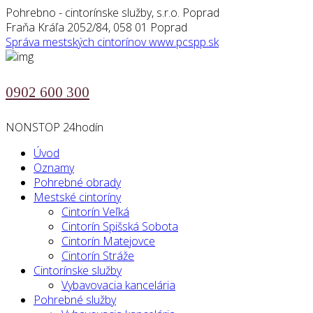
Pohrebno - cintorínske služby, s.r.o. Poprad
Fraňa Kráľa 2052/84, 058 01 Poprad
Správa mestských cintorínov
www.pcspp.sk
0902 600 300
NONSTOP 24hodín
Úvod
Oznamy
Pohrebné obrady
Mestské cintoríny
Cintorín Veľká
Cintorín Spišská Sobota
Cintorín Matejovce
Cintorín Stráže
Cintorínske služby
Vybavovacia kancelária
Pohrebné služby