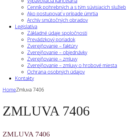
Vybavovacia kancelária
Cenník pohrebných a s tým súvisiacich služieb
Ako postupovať v prípade úmrtia
Archív smútočných obradov
Legislatíva
Základné údaje spoločnosti
Prevádzkový poriadok
Zverejňovanie – faktúry
Zverejňovanie – objednávky
Zverejňovanie – zmluvy
Zverejňovanie – zmluvy o hrobové miesta
Ochrana osobných údajov
Kontakty
Home
Zmluva 7406
ZMLUVA 7406
ZMLUVA 7406