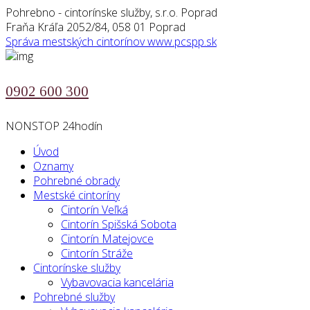
Pohrebno - cintorínske služby, s.r.o. Poprad
Fraňa Kráľa 2052/84, 058 01 Poprad
Správa mestských cintorínov
www.pcspp.sk
0902 600 300
NONSTOP 24hodín
Úvod
Oznamy
Pohrebné obrady
Mestské cintoríny
Cintorín Veľká
Cintorín Spišská Sobota
Cintorín Matejovce
Cintorín Stráže
Cintorínske služby
Vybavovacia kancelária
Pohrebné služby