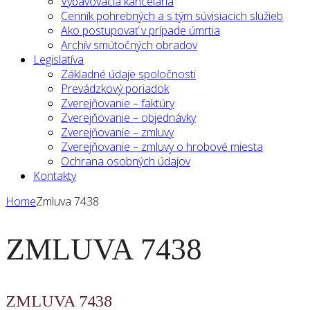
Vybavovacia kancelária
Cenník pohrebných a s tým súvisiacich služieb
Ako postupovať v prípade úmrtia
Archív smútočných obradov
Legislatíva
Základné údaje spoločnosti
Prevádzkový poriadok
Zverejňovanie – faktúry
Zverejňovanie – objednávky
Zverejňovanie – zmluvy
Zverejňovanie – zmluvy o hrobové miesta
Ochrana osobných údajov
Kontakty
Home
Zmluva 7438
ZMLUVA 7438
ZMLUVA 7438