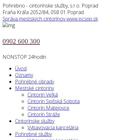
Pohrebno - cintorínske služby, s.r.o. Poprad
Fraňa Kráľa 2052/84, 058 01 Poprad
Správa mestských cintorínov
www.pcspp.sk
0902 600 300
NONSTOP 24hodín
Úvod
Oznamy
Pohrebné obrady
Mestské cintoríny
Cintorín Veľká
Cintorín Spišská Sobota
Cintorín Matejovce
Cintorín Stráže
Cintorínske služby
Vybavovacia kancelária
Pohrebné služby