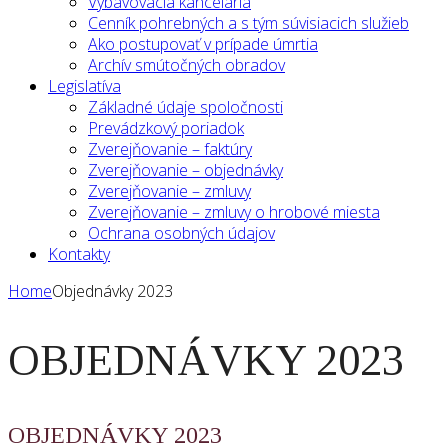
Vybavovacia kancelária
Cenník pohrebných a s tým súvisiacich služieb
Ako postupovať v prípade úmrtia
Archív smútočných obradov
Legislatíva
Základné údaje spoločnosti
Prevádzkový poriadok
Zverejňovanie – faktúry
Zverejňovanie – objednávky
Zverejňovanie – zmluvy
Zverejňovanie – zmluvy o hrobové miesta
Ochrana osobných údajov
Kontakty
Home
Objednávky 2023
OBJEDNÁVKY 2023
OBJEDNÁVKY 2023