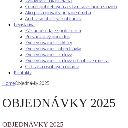
Vybavovacia kancelária
Cenník pohrebných a s tým súvisiacich služieb
Ako postupovať v prípade úmrtia
Archív smútočných obradov
Legislatíva
Základné údaje spoločnosti
Prevádzkový poriadok
Zverejňovanie – faktúry
Zverejňovanie – objednávky
Zverejňovanie – zmluvy
Zverejňovanie – zmluvy o hrobové miesta
Ochrana osobných údajov
Kontakty
Home
Objednávky 2025
OBJEDNÁVKY 2025
OBJEDNÁVKY 2025