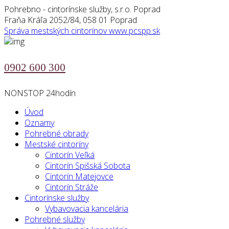
Pohrebno - cintorínske služby, s.r.o. Poprad
Fraňa Kráľa 2052/84, 058 01 Poprad
Správa mestských cintorínov
www.pcspp.sk
0902 600 300
NONSTOP 24hodín
Úvod
Oznamy
Pohrebné obrady
Mestské cintoríny
Cintorín Veľká
Cintorín Spišská Sobota
Cintorín Matejovce
Cintorín Stráže
Cintorínske služby
Vybavovacia kancelária
Pohrebné služby