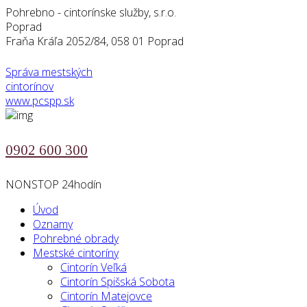
Pohrebno - cintorínske služby, s.r.o.
Poprad
Fraňa Kráľa 2052/84, 058 01 Poprad
Správa mestských
cintorínov
www.pcspp.sk
0902 600 300
NONSTOP 24hodín
Úvod
Oznamy
Pohrebné obrady
Mestské cintoríny
Cintorín Veľká
Cintorín Spišská Sobota
Cintorín Matejovce