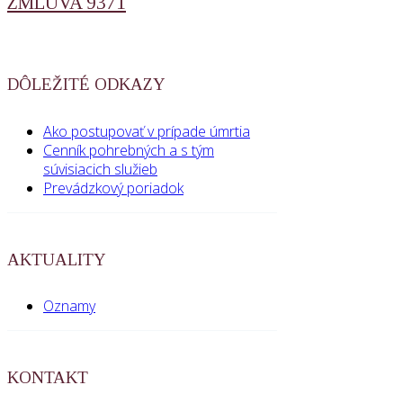
ZMLUVA 9371
DÔLEŽITÉ ODKAZY
Ako postupovať v prípade úmrtia
Cenník pohrebných a s tým
súvisiacich služieb
Prevádzkový poriadok
AKTUALITY
Oznamy
KONTAKT