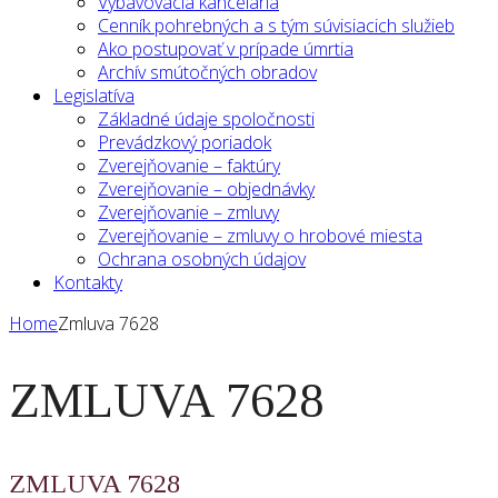
Vybavovacia kancelária
Cenník pohrebných a s tým súvisiacich služieb
Ako postupovať v prípade úmrtia
Archív smútočných obradov
Legislatíva
Základné údaje spoločnosti
Prevádzkový poriadok
Zverejňovanie – faktúry
Zverejňovanie – objednávky
Zverejňovanie – zmluvy
Zverejňovanie – zmluvy o hrobové miesta
Ochrana osobných údajov
Kontakty
Home
Zmluva 7628
ZMLUVA 7628
ZMLUVA 7628