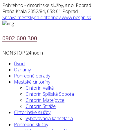
Pohrebno - cintorínske služby, s.r.o. Poprad
Fraňa Kráľa 2052/84, 058 01 Poprad
Správa mestských cintorínov
www.pcspp.sk
0902 600 300
NONSTOP 24hodín
Úvod
Oznamy
Pohrebné obrady
Mestské cintoríny
Cintorín Veľká
Cintorín Spišská Sobota
Cintorín Matejovce
Cintorín Stráže
Cintorínske služby
Vybavovacia kancelária
Pohrebné služby