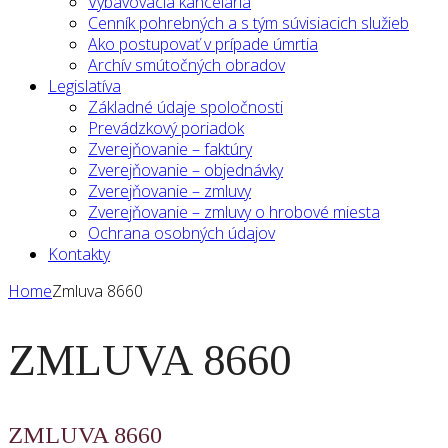
Vybavovacia kancelária
Cenník pohrebných a s tým súvisiacich služieb
Ako postupovať v prípade úmrtia
Archív smútočných obradov
Legislatíva
Základné údaje spoločnosti
Prevádzkový poriadok
Zverejňovanie – faktúry
Zverejňovanie – objednávky
Zverejňovanie – zmluvy
Zverejňovanie – zmluvy o hrobové miesta
Ochrana osobných údajov
Kontakty
Home
Zmluva 8660
ZMLUVA 8660
ZMLUVA 8660