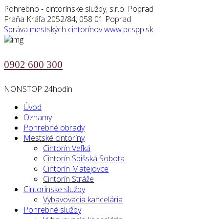
Pohrebno - cintorínske služby, s.r.o. Poprad
Fraňa Kráľa 2052/84, 058 01 Poprad
Správa mestských cintorínov
www.pcspp.sk
0902 600 300
NONSTOP 24hodín
Úvod
Oznamy
Pohrebné obrady
Mestské cintoríny
Cintorín Veľká
Cintorín Spišská Sobota
Cintorín Matejovce
Cintorín Stráže
Cintorínske služby
Vybavovacia kancelária
Pohrebné služby