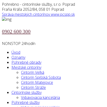
Pohrebno - cintorínske služby, s.r.o. Poprad
Fraňa Kráľa 2052/84, 058 01 Poprad
Správa mestských cintorínov
www.pcspp.sk
0902 600 300
NONSTOP 24hodín
Úvod
Oznamy
Pohrebné obrady
Mestské cintoríny
Cintorín Veľká
Cintorín Spišská Sobota
Cintorín Matejovce
Cintorín Stráže
Cintorínske služby
Vybavovacia kancelária
Pohrebné služby