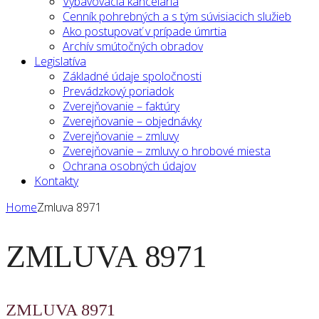
Vybavovacia kancelária
Cenník pohrebných a s tým súvisiacich služieb
Ako postupovať v prípade úmrtia
Archív smútočných obradov
Legislatíva
Základné údaje spoločnosti
Prevádzkový poriadok
Zverejňovanie – faktúry
Zverejňovanie – objednávky
Zverejňovanie – zmluvy
Zverejňovanie – zmluvy o hrobové miesta
Ochrana osobných údajov
Kontakty
Home
Zmluva 8971
ZMLUVA 8971
ZMLUVA 8971