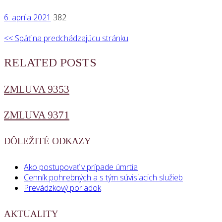
6. apríla 2021
382
<< Späť na predchádzajúcu stránku
RELATED POSTS
ZMLUVA 9353
ZMLUVA 9371
DÔLEŽITÉ ODKAZY
Ako postupovať v prípade úmrtia
Cenník pohrebných a s tým súvisiacich služieb
Prevádzkový poriadok
AKTUALITY