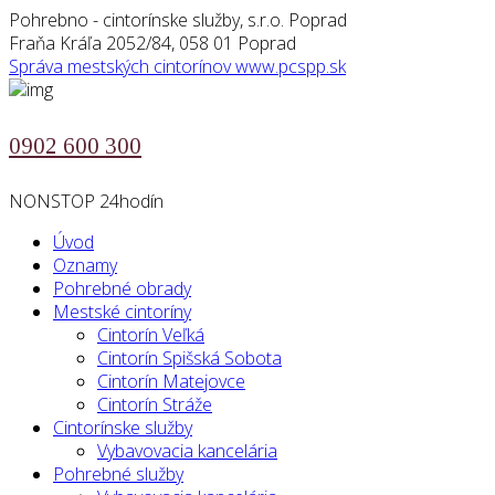
Pohrebno - cintorínske služby, s.r.o. Poprad
Fraňa Kráľa 2052/84, 058 01 Poprad
Správa mestských cintorínov
www.pcspp.sk
0902 600 300
NONSTOP 24hodín
Úvod
Oznamy
Pohrebné obrady
Mestské cintoríny
Cintorín Veľká
Cintorín Spišská Sobota
Cintorín Matejovce
Cintorín Stráže
Cintorínske služby
Vybavovacia kancelária
Pohrebné služby