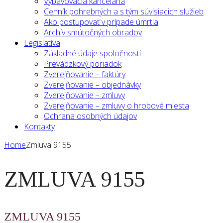
Vybavovacia kancelária
Cenník pohrebných a s tým súvisiacich služieb
Ako postupovať v prípade úmrtia
Archív smútočných obradov
Legislatíva
Základné údaje spoločnosti
Prevádzkový poriadok
Zverejňovanie – faktúry
Zverejňovanie – objednávky
Zverejňovanie – zmluvy
Zverejňovanie – zmluvy o hrobové miesta
Ochrana osobných údajov
Kontakty
Home
Zmluva 9155
ZMLUVA 9155
ZMLUVA 9155