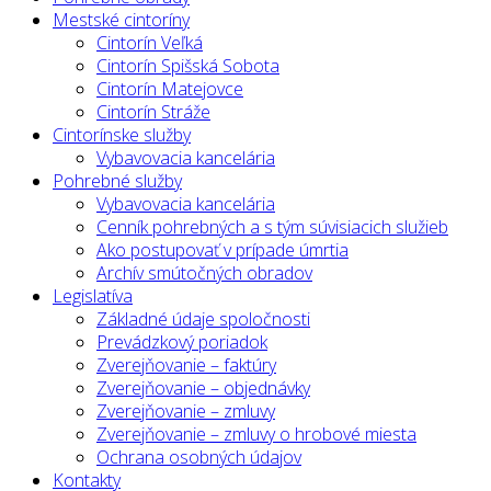
Mestské cintoríny
Cintorín Veľká
Cintorín Spišská Sobota
Cintorín Matejovce
Cintorín Stráže
Cintorínske služby
Vybavovacia kancelária
Pohrebné služby
Vybavovacia kancelária
Cenník pohrebných a s tým súvisiacich služieb
Ako postupovať v prípade úmrtia
Archív smútočných obradov
Legislatíva
Základné údaje spoločnosti
Prevádzkový poriadok
Zverejňovanie – faktúry
Zverejňovanie – objednávky
Zverejňovanie – zmluvy
Zverejňovanie – zmluvy o hrobové miesta
Ochrana osobných údajov
Kontakty