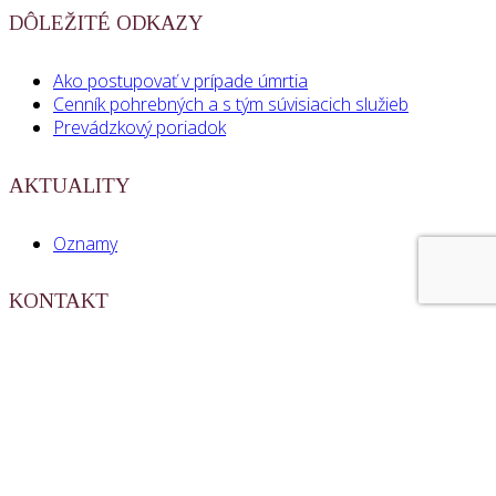
DÔLEŽITÉ ODKAZY
Ako postupovať v prípade úmrtia
Cenník pohrebných a s tým súvisiacich služieb
Prevádzkový poriadok
AKTUALITY
Oznamy
KONTAKT
Pohrebno – cintorínske služby, s.r.o. Poprad
IČO: 36448427
Fraňa Kráľa 2052/84
058 01 Poprad
Copyright © Pohrebno-cintorínske služby, s.r.o. Poprad.
Všetky práva vyhradené.