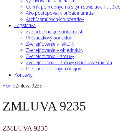
Vybavovacia kancelária
Cenník pohrebných a s tým súvisiacich služieb
Ako postupovať v prípade úmrtia
Archív smútočných obradov
Legislatíva
Základné údaje spoločnosti
Prevádzkový poriadok
Zverejňovanie – faktúry
Zverejňovanie – objednávky
Zverejňovanie – zmluvy
Zverejňovanie – zmluvy o hrobové miesta
Ochrana osobných údajov
Kontakty
Home
Zmluva 9235
ZMLUVA 9235
ZMLUVA 9235