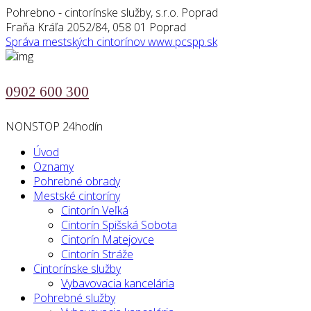
Pohrebno - cintorínske služby, s.r.o. Poprad
Fraňa Kráľa 2052/84, 058 01 Poprad
Správa mestských cintorínov
www.pcspp.sk
0902 600 300
NONSTOP 24hodín
Úvod
Oznamy
Pohrebné obrady
Mestské cintoríny
Cintorín Veľká
Cintorín Spišská Sobota
Cintorín Matejovce
Cintorín Stráže
Cintorínske služby
Vybavovacia kancelária
Pohrebné služby